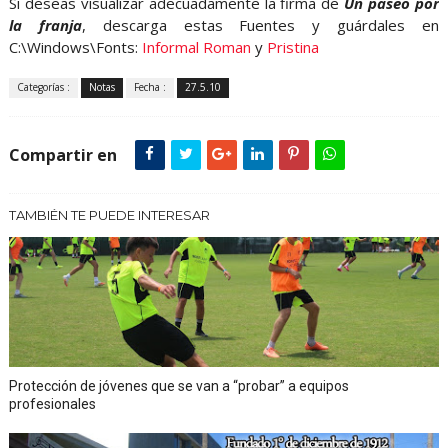
Si deseas visualizar adecuadamente la firma de
Un paseo por
la franja
, descarga estas Fuentes y guárdales en
C:\Windows\Fonts:
Informal Roman
y
Pristina
Categorías :
Notas
Fecha :
27.5.10
Compartir en
TAMBIÉN TE PUEDE INTERESAR
Protección de jóvenes que se van a “probar” a equipos
profesionales