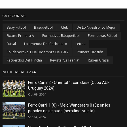
CATEGORÍAS
Baby Fútbol
Básquetbol
Club
De Lo Nuestro; Lo Mejor
Fixture Primera A
Formativas Básquetbol
Formativas Fútbol
Futsal
La Leyenda Del Carbonero
Letras
Polideportivo 1 De Diciembre De 1912
Primera División
Recuerdos Del Hincha
Revista "La Franja"
Ruben Grassi
NOTICIAS AL AZAR
Ferro Carril 2 - Oriental 1: con clase (Copa AUF
Uruguay 2024)
Oct 09, 2024
Ferro Carril 1 (0) - Melo Wanderers 0 (3): en los
penales no se pudo (semifinal vuelta)
Set 14, 2024