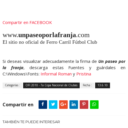
Compartir en FACEBOOK
www.
unpaseoporlafranja
.com
El sitio no oficial de Ferro Carril Fútbol Club
Si deseas visualizar adecuadamente la firma de
Un paseo por
la franja
, descarga estas Fuentes y guárdales en
C:\Windows\Fonts:
Informal Roman
y
Pristina
Categorías :
OFI 2010 - 7a Copa Nacional de Clubes
Fecha :
13.6.10
Compartir en
TAMBIÉN TE PUEDE INTERESAR