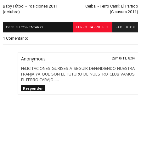
Baby Fútbol - Posiciones 2011
Ceibal - Ferro Carril: El Partido
(octubre)
(Clausura 2011)
DEJE SU COMENTARIO
FERRO CARRIL F.C.
FACEBOOK
1 Comentario:
Anonymous
29/10/11, 8:34
FELICITACIONES GURISES A SEGUIR DEFENDIENDO NUESTRA
FRANJA YA QUE SON EL FUTURO DE NUESTRO CLUB VAMOS
EL FERRO CARAJO......
Responder