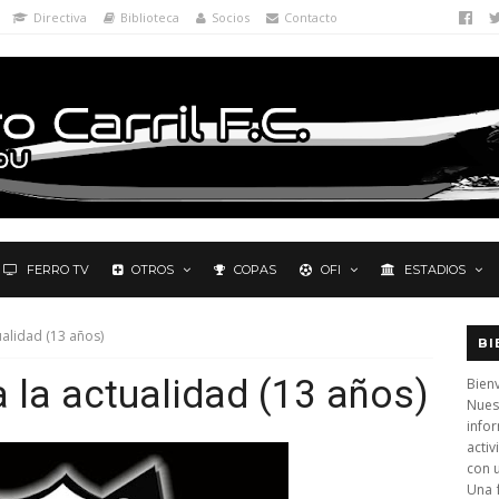
Directiva
Biblioteca
Socios
Contacto
FERRO TV
OTROS
COPAS
OFI
ESTADIOS
ualidad (13 años)
BI
a la actualidad (13 años)
Bienv
Nues
info
activ
con 
Una 