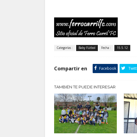
Categorías :
Baby Fútbol
Fecha :
15.5.12
Compartir en
Facebook
Twitt
TAMBIÉN TE PUEDE INTERESAR