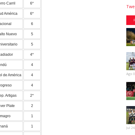
rro Carril
6*
Twee
ud América
6*
acional
6
alto Nuevo
5
iversitario
5
ladiador
4*
indú
4
Ago 0
ol de América
4
rogreso
4
p. Artigas
2*
ver Plate
2
lmagro
1
haná
1
Jul 24