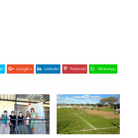
er
Google +
LinkedIn
Pinterest
WhatsApp