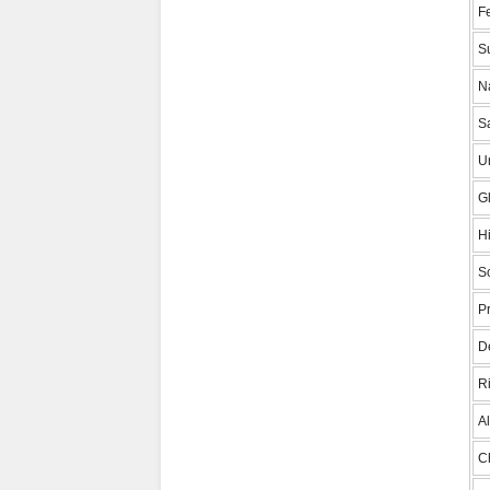
Fe
S
N
S
Un
G
H
S
P
De
Ri
A
C