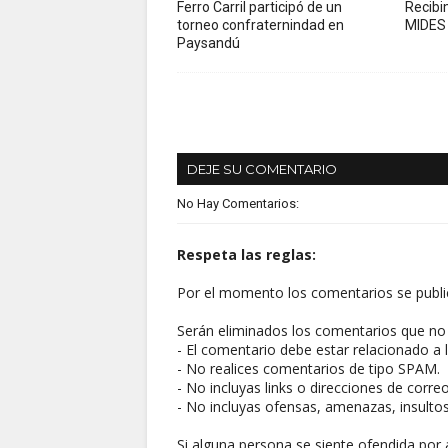
Ferro Carril participó de un
Recibi
torneo confraternindad en
MIDES 
Paysandú
DEJE SU COMENTARIO
No Hay Comentarios:
Respeta las reglas:
Por el momento los comentarios se publi
Serán eliminados los comentarios que no 
- El comentario debe estar relacionado a l
- No realices comentarios de tipo SPAM.
- No incluyas links o direcciones de corre
- No incluyas ofensas, amenazas, insultos
Si alguna persona se siente ofendida por 