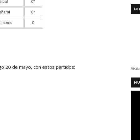
eibal
0*
BI
eñarol
0*
emeros
0
go 20 de mayo, con estos partidos:
Visit
NU