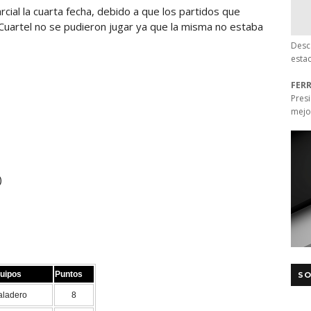
ial la cuarta fecha, debido a que los partidos que
uartel no se pudieron jugar ya que la misma no estaba
Desc
esta
FER
Pres
mejo
)
uipos
Puntos
SO
aladero
8