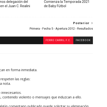
mos delegación del
Comienza la Temporada 2021
en el Juan C. Realini
de Baby Fútbol
Posterior
Primera - Fecha 5 - Apertura 2012 - Resultados
FERRO CARRIL F.C.
FACEBOOK
can en forma inmediata.
respeten las reglas:
a nota.
o innecesarios.
, contenido violento o mensajes que induzcan a ello.
algún comentario publicado puede solicitar su eliminación