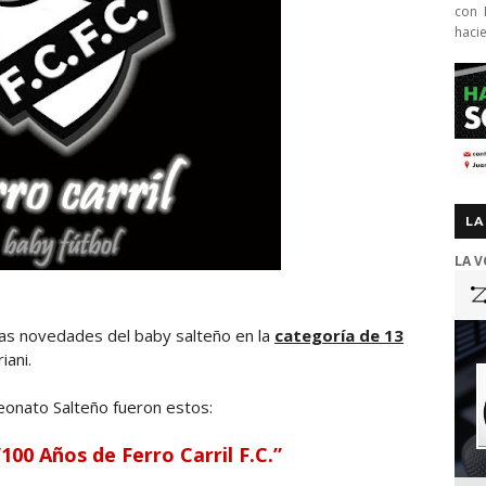
con 
haci
LA
LA V
las novedades del baby salteño en la
categoría de 13
iani.
eonato Salteño fueron estos:
100 Años de Ferro Carril F.C.”