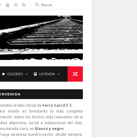
COLORES
LEYENDA
ENVENIDA
enidos al sitio oficial de
Ferro Carril F.C.
tra misión es brindarles la más completa
rmación sobre los hechos más relevantes de la
idad deportiva, social e institucional del club,
una mirada clara, en
blanco y negro
.
franja atraviesa nuestro pecho, desde siempre,