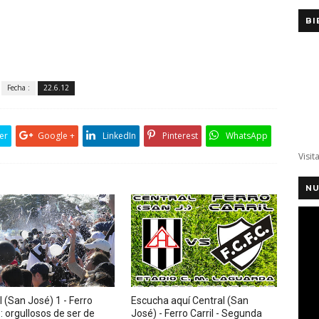
BI
Fecha :
22.6.12
er
Google +
LinkedIn
Pinterest
WhatsApp
Visit
NU
 (San José) 1 - Ferro
Escucha aquí Central (San
1: orgullosos de ser de
José) - Ferro Carril - Segunda