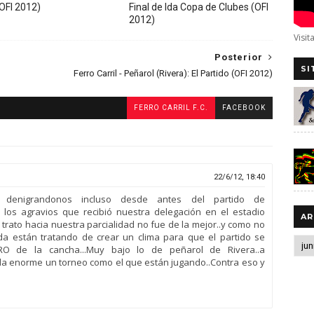
(OFI 2012)
Final de Ida Copa de Clubes (OFI
2012)
Visit
Posterior
SI
Ferro Carril - Peñarol (Rivera): El Partido (OFI 2012)
FERRO CARRIL F.C.
FACEBOOK
22/6/12, 18:40
denigrandonos incluso desde antes del partido de
de los agravios que recibió nuestra delegación en el estadio
AR
l trato hacia nuestra parcialidad no fue de la mejor..y como no
ida están tratando de crear un clima para que el partido se
 de la cancha...Muy bajo lo de peñarol de Rivera..a
da enorme un torneo como el que están jugando..Contra eso y