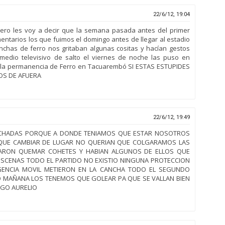
22/6/12, 19:04
ero les voy a decir que la semana pasada antes del primer
entarios los que fuimos el domingo antes de llegar al estadio
nchas de ferro nos gritaban algunas cositas y hacían gestos
edio televisivo de salto el viernes de noche las puso en
 la permanencia de Ferro en Tacuarembó SI ESTAS ESTUPIDES
OS DE AFUERA
22/6/12, 19:49
NCHADAS PORQUE A DONDE TENIAMOS QUE ESTAR NOSOTROS
 QUE CAMBIAR DE LUGAR NO QUERIAN QUE COLGARAMOS LAS
ARON QUEMAR COHETES Y HABIAN ALGUNOS DE ELLOS QUE
BSCENAS TODO EL PARTIDO NO EXISTIO NINGUNA PROTECCION
GENCIA MOVIL METIERON EN LA CANCHA TODO EL SEGUNDO
O MAÑANA LOS TENEMOS QUE GOLEAR PA QUE SE VALLAN BIEN
LGO AURELIO