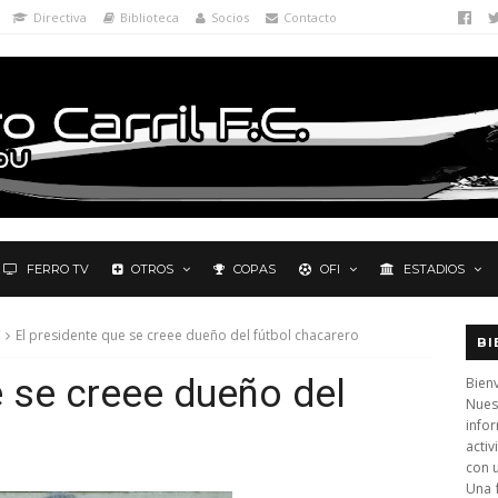
Directiva
Biblioteca
Socios
Contacto
FERRO TV
OTROS
COPAS
OFI
ESTADIOS
El presidente que se creee dueño del fútbol chacarero
BI
e se creee dueño del
Bienv
Nues
info
activ
con 
Una 