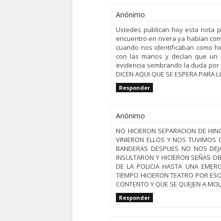
Anónimo
Ustedes publican hoy esta nota p
encuentro en rivera ya habían com
cuando nos identificaban como hi
con las manos y decían que un m
evidencia sembrando la duda por
DICEN AQUI QUE SE ESPERA PARA L
Responder
Anónimo
NO HICIERON SEPARACION DE HI
VINIERON ELLOS Y NOS TUVIMOS
BANDERAS DESPUES NO NOS DEJ
INSULTARON Y HICIERON SEÑAS O
DE LA POLICIA HASTA UNA EMER
TIEMPO HICIERON TEATRO POR ES
CONTENTO Y QUE SE QUEJEN A MO
Responder