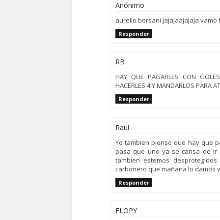
Anónimo
aurelio borsani jajajaajajaja vamo 
Responder
RB
HAY QUE PAGARLES CON GOLES
HACERLES 4 Y MANDARLOS PARA AT
Responder
Raul
Yo tambien pienso que hay que pa
pasa que uno ya se cansa de ir a
tambien estemos desprotegidos 
carbonero que mañana lo damos vu
Responder
FLOPY