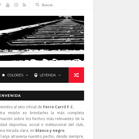
COLORES
LEYENDA
ENVENIDA
enidos al sitio oficial de
Ferro Carril F.C.
tra misión es brindarles la más completa
rmación sobre los hechos más relevantes de la
idad deportiva, social e institucional del club,
una mirada clara, en
blanco y negro
.
franja atraviesa nuestro pecho, desde siempre,