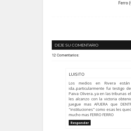
Ferro 
DEJE SU COMENTARIO
12 Comentarios:
LUISITO
Los medios en Rivera están 
ida..particularmente fui testigo 
Paiva Olivera..ya en las tribunas e
les alcanzo con la victoria obten
juegue mas AFUERA que DENTRO
"instituciones" como esas les que
mucho mas FERRO FERRO
Responder