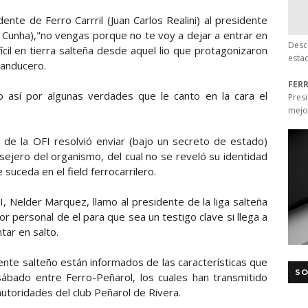
te de Ferro Carrril (Juan Carlos Realini) al presidente
 Cunha),"no vengas porque no te voy a dejar a entrar en
Desc
ícil en tierra salteña desde aquel lio que protagonizaron
esta
sanducero.
FER
ono así por algunas verdades que le canto en la cara el
Pres
mejo
o de la OFI resolvió enviar (bajo un secreto de estado)
ejero del organismo, del cual no se reveló su identidad
suceda en el field ferrocarrilero.
, Nelder Marquez, llamo al presidente de la liga salteña
personal de el para que sea un testigo clave si llega a
ar en salto.
dente salteño están informados de las características que
SO
sábado entre Ferro-Peñarol, los cuales han transmitido
autoridades del club Peñarol de Rivera.