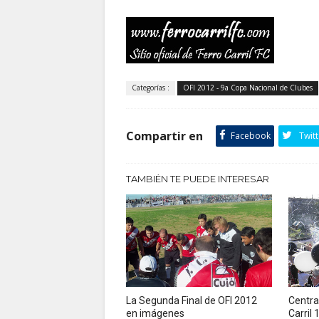
Categorías :
OFI 2012 - 9a Copa Nacional de Clubes
Compartir en
Facebook
Twitt
TAMBIÉN TE PUEDE INTERESAR
La Segunda Final de OFI 2012
Central
en imágenes
Carril 