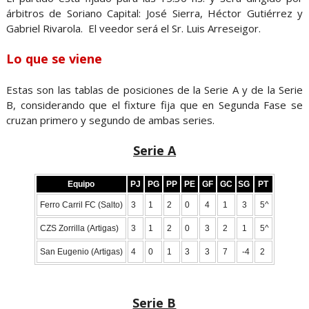
árbitros de Soriano Capital: José Sierra, Héctor Gutiérrez y
Gabriel Rivarola. El veedor será el Sr. Luis Arreseigor.
Lo que se viene
Estas son las tablas de posiciones de la Serie A y de la Serie
B, considerando que el fixture fija que en Segunda Fase se
cruzan primero y segundo de ambas series.
Serie A
Equipo
PJ
PG
PP
PE
GF
GC
SG
PT
Ferro Carril FC (Salto)
3
1
2
0
4
1
3
5^
CZS Zorrilla (Artigas)
3
1
2
0
3
2
1
5^
San Eugenio (Artigas)
4
0
1
3
3
7
-4
2
Serie B