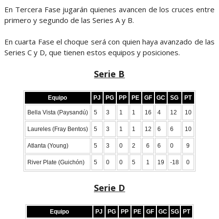
En Tercera Fase jugarán quienes avancen de los cruces entre
primero y segundo de las Series A y B.
En cuarta Fase el choque será con quien haya avanzado de las
Series C y D, que tienen estos equipos y posiciones.
Serie B
Equipo
PJ
PG
PP
PE
GF
GC
SG
PT
Bella Vista (Paysandú)
5
3
1
1
16
4
12
10
Laureles (Fray Bentos)
5
3
1
1
12
6
6
10
Atlanta (Young)
5
3
0
2
6
6
0
9
River Plate (Guichón)
5
0
0
5
1
19
-18
0
Serie D
Equipo
PJ
PG
PP
PE
GF
GC
SG
PT