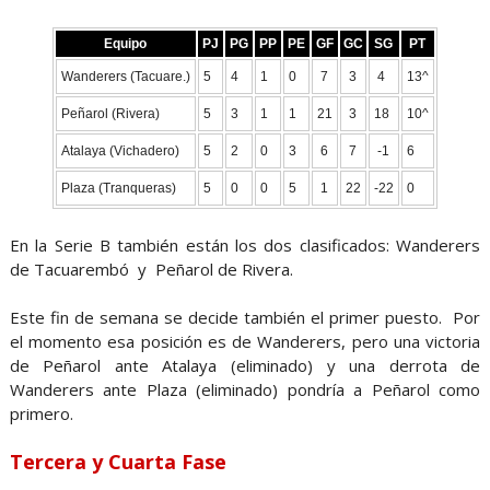
Equipo
PJ
PG
PP
PE
GF
GC
SG
PT
Wanderers (Tacuare.)
5
4
1
0
7
3
4
13^
Peñarol (Rivera)
5
3
1
1
21
3
18
10^
Atalaya (Vichadero)
5
2
0
3
6
7
-1
6
Plaza (Tranqueras)
5
0
0
5
1
22
-22
0
En la Serie B también están los dos clasificados: Wanderers
de Tacuarembó y Peñarol de Rivera.
Este fin de semana se decide también el primer puesto. Por
el momento esa posición es de Wanderers, pero una victoria
de Peñarol ante Atalaya (eliminado) y una derrota de
Wanderers ante Plaza (eliminado) pondría a Peñarol como
primero.
Tercera y Cuarta Fase