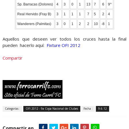
Sp. Barracas (Dolores)
4
3
0
1
13
7
6
9^
Real Hervido (Fray B)
3
1
1
1
7
5
2
4
Wanderers (Palmitas)
3
0
1
2
2
10
-8
1
Aquellos que deseen ver todos los cruces hasta la final
pueden hacerlo aquí:
Fixture OFI 2012
Compartir
Categorías :
OFI 2012 - 9a Copa Nacional de Clubes
Fecha :
9.6.12
Compartir en