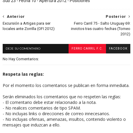
Sub 23 - Fecha 10 - Apertura 2012 - Posiciones
Anterior
Posterior
Excursión a Artigas para ser
Ferro Carril 75 - Salto Uruguay 69:
locales ante Zorrilla (OFI 2012)
invictos tras cuatro fechas (Torneo
2012)
DEJE SU COMENTARIO
FERRO CARRIL F.C.
FACEBOOK
No Hay Comentarios:
Respeta las reglas:
Por el momento los comentarios se publican en forma inmediata.
Serán eliminados los comentarios que no respeten las reglas:
- El comentario debe estar relacionado a la nota.
- No realices comentarios de tipo SPAM.
- No incluyas links o direcciones de correo innecesarios.
- No incluyas ofensas, amenazas, insultos, contenido violento o
mensajes que induzcan a ello.