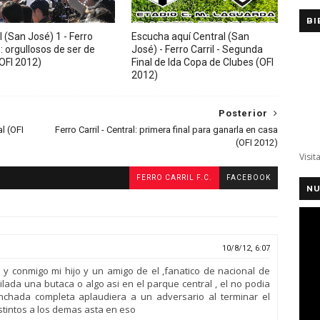
BI
 (San José) 1 - Ferro
Escucha aquí Central (San
1: orgullosos de ser de
José) - Ferro Carril - Segunda
(OFI 2012)
Final de Ida Copa de Clubes (OFI
2012)
Posterior
l (OFI
Ferro Carril - Central: primera final para ganarla en casa
(OFI 2012)
Visit
FERRO CARRIL F.C.
FACEBOOK
NU
10/8/12, 6:07
dio y conmigo mi hijo y un amigo de el ,fanatico de nacional de
lada una butaca o algo asi en el parque central , el no podia
nchada completa aplaudiera a un adversario al terminar el
istintos a los demas asta en eso