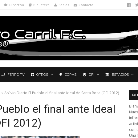
Directiva
Biblioteca
Socios
Contacto
FERRO TV
OTROS
COPAS
OFI
ESTADIOS
Así vio Diario El Pueblo el final ante Ideal de Santa Rosa (OFI 2012)
BI
Pueblo el final ante Ideal
Bienv
Nues
info
FI 2012)
activ
con 
Una 