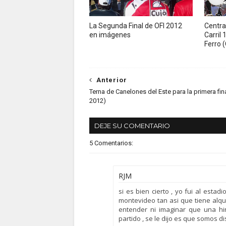
La Segunda Final de OFI 2012
Central
en imágenes
Carril 
Ferro 
Anterior
Terna de Canelones del Este para la primera fina
2012)
DEJE SU COMENTARIO
5 Comentarios:
RJM
si es bien cierto , yo fui al esta
montevideo tan asi que tiene alqui
entender ni imaginar que una hi
partido , se le dijo es que somos d