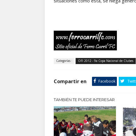
situaciones como esta, se niega gener
Categorías :
OFI 2012 - 9a Copa Nacional de Clubes
Compartir en
Facebook
Twitt
TAMBIÉN TE PUEDE INTERESAR