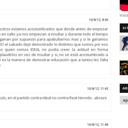
Visit
10/8/12, 8:40
SI
s nosotros estamos acostumbrados que desde antes de empezar
ca en salto ya nos empiezan a insultar y durante todo el tiempo
s ganan por supuesto para apabullarnos mas y si le ganamos
RRO el sabado dejó demostrado lo distintos que somos por eso
 quien somos IDEAL no podía creer la actitud en forma
laudirlos en vez de insultar y si, no se está acostumbrado a
 es la manera de demostrar educación que a tantos les falta
a
AR
10/8/12, 11:45
tulo, en el partido contra Ideal no contra Real Hervido.. abrazo
10/8/12, 11:48