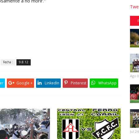
osamente a no morir."
Twee
Fecha :
9.8.12
Ago 0
er
Google +
LinkedIn
Pinterest
WhatsApp
Jul 24