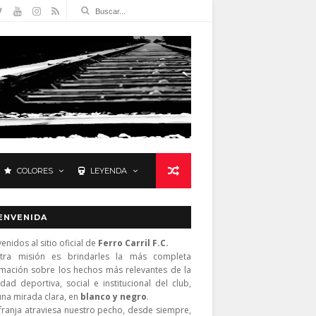
COLORES
LEYENDA
ENVENIDA
enidos al sitio oficial de
Ferro Carril F.C.
tra misión es brindarles la más completa
rmación sobre los hechos más relevantes de la
idad deportiva, social e institucional del club,
una mirada clara, en
blanco y negro
.
franja atraviesa nuestro pecho, desde siempre,