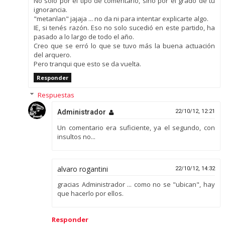
No solo por el tipo de comentario, sino por el grado de tu
ignorancia.
"metanlan" jajaja ... no da ni para intentar explicarte algo.
IE, si tenés razón. Eso no solo sucedió en este partido, ha
pasado a lo largo de todo el año.
Creo que se erró lo que se tuvo más la buena actuación
del arquero.
Pero tranqui que esto se da vuelta.
Responder
Respuestas
Administrador
22/10/12, 12:21
Un comentario era suficiente, ya el segundo, con
insultos no...
alvaro rogantini
22/10/12, 14:32
gracias Administrador ... como no se "ubican", hay
que hacerlo por ellos.
Responder