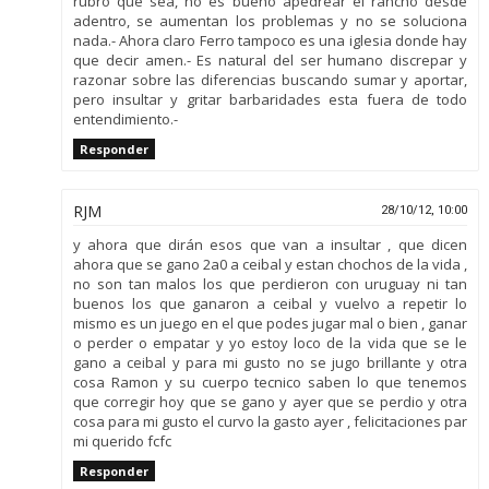
rubro que sea, no es bueno apedrear el rancho desde
adentro, se aumentan los problemas y no se soluciona
nada.- Ahora claro Ferro tampoco es una iglesia donde hay
que decir amen.- Es natural del ser humano discrepar y
razonar sobre las diferencias buscando sumar y aportar,
pero insultar y gritar barbaridades esta fuera de todo
entendimiento.-
Responder
RJM
28/10/12, 10:00
y ahora que dirán esos que van a insultar , que dicen
ahora que se gano 2a0 a ceibal y estan chochos de la vida ,
no son tan malos los que perdieron con uruguay ni tan
buenos los que ganaron a ceibal y vuelvo a repetir lo
mismo es un juego en el que podes jugar mal o bien , ganar
o perder o empatar y yo estoy loco de la vida que se le
gano a ceibal y para mi gusto no se jugo brillante y otra
cosa Ramon y su cuerpo tecnico saben lo que tenemos
que corregir hoy que se gano y ayer que se perdio y otra
cosa para mi gusto el curvo la gasto ayer , felicitaciones par
mi querido fcfc
Responder