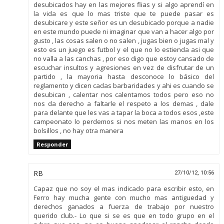
desubicados hay en las mejores flias y si algo aprendí en
la vida es que lo mas triste que te puede pasar es
desubicare y este señor es un desubicado porque a nadie
en este mundo puede ni imaginar que van a hacer algo por
gusto , las cosas salen o no salen , jugas bien o jugas mal y
esto es un juego es futbol y el que no lo estienda asi que
no valla a las canchas , por eso digo que estoy cansado de
escuchar insultos y agresiones en vez de disfrutar de un
partido , la mayoria hasta desconoce lo básico del
reglamento y dicen cadas barbaridades y ahi es cuando se
desubican , calentar nos calentamos todos pero eso no
nos da derecho a faltarle el respeto a los demas , dale
para delante que les vas a tapar la boca a todos esos ,este
campeonato lo perdemos si nos meten las manos en los
bolsillos , no hay otra manera
Responder
RB
27/10/12, 10:56
Capaz que no soy el mas indicado para escribir esto, en
Ferro hay mucha gente con mucho mas antiguedad y
derechos ganados a fuerza de trabajo por nuestro
querido club.- Lo que si se es que en todo grupo en el