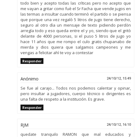
todo bien y acepto todas las crìticas pero no acepto que
me vayan a gritar como fuè el Sr Facha que vende jugos en
las termas a insultar cuando terminò el partido o se piensa
que porque una vez regalò 5 litros de jugo tiene derecho,
seguro al otro dìa un mensaje de texto pidiendo perdòn
arregla todo y eso queda entre el y yo, siendo que el gritò
delante de 4000 personas, si el puso 5 litros de jugo yo
hace 11 años que me rompo el culo gratis chupanabo de
mierda y dios quiera que salgamos campeones y me
vengas a felicitar ahì te voy a contestar
Responder
Anónimo
24/10/12, 15:49
Se fue al carajo... Todos nos podemos calentar y opinar,
pero insultar a jugadores, cuerpo técnico o dirigentes es
una falta de respeto a la institución. Es grave.
Responder
RJM
24/10/12, 16:10
quedate tranquilo RAMON que mal educados y