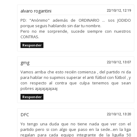
alvaro rogantini
22/10/12, 12:19
PD: "Anónimo" además de ORDINARIO ... sos JODIDO
porque seguis hablando sin dar tu nombre.
Pero no me sorprende, sucede siempre con nuestros
CONTRAS.
Responder
gmg
22/10/12, 13:07
Vamos arriba che esto recién comienza , del partido ni da
para hablar no supimos superar el anti fútbol con fútbol , y
con respecto al contra que culpa tenemos que sean
pobres ajajajajajaaj
Responder
DFC
22/10/12, 13:20
Yo tengo una duda que no tiene nada que ver con el
partido pero si con algo que paso en la sede...en la liga
regalan para cada equipo integrante de la liguilla 50