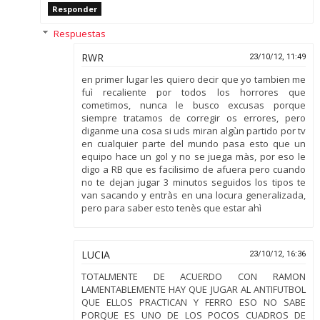
Responder
Respuestas
RWR
23/10/12, 11:49
en primer lugar les quiero decir que yo tambien me
fuì recaliente por todos los horrores que
cometimos, nunca le busco excusas porque
siempre tratamos de corregir os errores, pero
diganme una cosa si uds miran algùn partido por tv
en cualquier parte del mundo pasa esto que un
equipo hace un gol y no se juega màs, por eso le
digo a RB que es facilisimo de afuera pero cuando
no te dejan jugar 3 minutos seguidos los tipos te
van sacando y entràs en una locura generalizada,
pero para saber esto tenès que estar ahì
LUCIA
23/10/12, 16:36
TOTALMENTE DE ACUERDO CON RAMON
LAMENTABLEMENTE HAY QUE JUGAR AL ANTIFUTBOL
QUE ELLOS PRACTICAN Y FERRO ESO NO SABE
PORQUE ES UNO DE LOS POCOS CUADROS DE