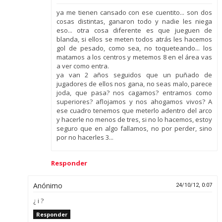
ya me tienen cansado con ese cuentito... son dos
cosas distintas, ganaron todo y nadie les niega
eso... otra cosa diferente es que jueguen de
blanda, si ellos se meten todos atrás les hacemos
gol de pesado, como sea, no toqueteando... los
matamos a los centros y metemos 8 en el área vas
a ver como entra.
ya van 2 años seguidos que un puñado de
jugadores de ellos nos gana, no seas malo, parece
joda, que pasa? nos cagamos? entramos como
superiores? aflojamos y nos ahogamos vivos? A
ese cuadro tenemos que meterlo adentro del arco
y hacerle no menos de tres, si no lo hacemos, estoy
seguro que en algo fallamos, no por perder, sino
por no hacerles 3...
Responder
Anónimo
24/10/12, 0:07
¿ i ?
Responder