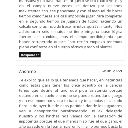
mansalva y no pasó nada El arquero se tiró cuatro veces y
en el campo nueve veces se detuvo por lesiones
inexistentes con ese panorama y con el manual de hacer
tiempo como fuese era casi imposible jugar Para completar
en el segundo tiempo se jugaron de fútbol haciendo un
cálculo con plus incluido trece minutos quizás ni tanto . Nos
adicionaron seis minutos no tiene ninguna base lógica
fueron seis cambios, mas el tiempo perdido,tenía que
haber recuperado quince Esto recién empieza tenemos
plena confianza en el cuerpo técnico y todo el plantel
Responder
Anónimo
23/10/12, 0:21
Te explico que es lo que tenemos que hacer, en instancias
como estas para tener los once adentro de la cancha
tenes que decirle al uno que pida asistencia porque
estando en el suelo el uno no se puede reanudar el juego
y en ese momento vas a tu banco y te cambias el calzado
Pero lo de ayer fue de esos partidos donde los jugadores
van a desaprender parafraseando un ex delegado
nuestro y los hinchas nos vamos con la sensación de
impotencia porque el que menos hizo fue el que ganó, el
año pasado en la liguilla hicieron lo mismo por eso basta la