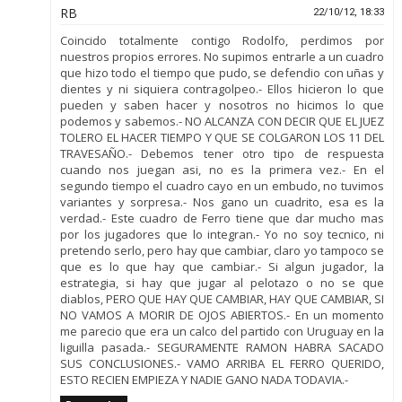
RB
22/10/12, 18:33
Coincido totalmente contigo Rodolfo, perdimos por
nuestros propios errores. No supimos entrarle a un cuadro
que hizo todo el tiempo que pudo, se defendio con uñas y
dientes y ni siquiera contragolpeo.- Ellos hicieron lo que
pueden y saben hacer y nosotros no hicimos lo que
podemos y sabemos.- NO ALCANZA CON DECIR QUE EL JUEZ
TOLERO EL HACER TIEMPO Y QUE SE COLGARON LOS 11 DEL
TRAVESAÑO.- Debemos tener otro tipo de respuesta
cuando nos juegan asi, no es la primera vez.- En el
segundo tiempo el cuadro cayo en un embudo, no tuvimos
variantes y sorpresa.- Nos gano un cuadrito, esa es la
verdad.- Este cuadro de Ferro tiene que dar mucho mas
por los jugadores que lo integran.- Yo no soy tecnico, ni
pretendo serlo, pero hay que cambiar, claro yo tampoco se
que es lo que hay que cambiar.- Si algun jugador, la
estrategia, si hay que jugar al pelotazo o no se que
diablos, PERO QUE HAY QUE CAMBIAR, HAY QUE CAMBIAR, SI
NO VAMOS A MORIR DE OJOS ABIERTOS.- En un momento
me parecio que era un calco del partido con Uruguay en la
liguilla pasada.- SEGURAMENTE RAMON HABRA SACADO
SUS CONCLUSIONES.- VAMO ARRIBA EL FERRO QUERIDO,
ESTO RECIEN EMPIEZA Y NADIE GANO NADA TODAVIA.-