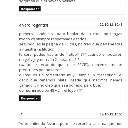
sorpresa que el payaso palisota
Responder
alvaro rogantini
22/10/12, 10:45
primero: "Anónimo" para hablar da la cara, no tengas
miedo xq siempre respetamos a todos.
segundo: es la página de FERRO, no creo que pertenezcas
a nuestra institución.
tercero: podés hablar de "fútbol" ??? cuando embocaron
un gol y jugaron con 2 lineas de 5 ?
cuarto: te recuerdo que este RECIEN comienza, no te
preocupes por nosotros.
quinto: es un comentario muy "simple" y "resentido" el
decir que tenemos plata. Desde que nacimos hemos
ganado ... y no creo que sea por eso, pero bue.
quinto: mi equipo 48 + 2 ... el tuyo ???
Responder
IE
22/10/12, 10:56
Yo te entiendo Álvaro, pero me recontra calienta que nos