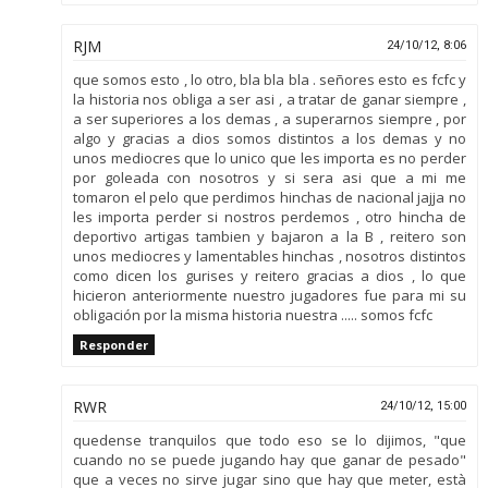
RJM
24/10/12, 8:06
que somos esto , lo otro, bla bla bla . señores esto es fcfc y
la historia nos obliga a ser asi , a tratar de ganar siempre ,
a ser superiores a los demas , a superarnos siempre , por
algo y gracias a dios somos distintos a los demas y no
unos mediocres que lo unico que les importa es no perder
por goleada con nosotros y si sera asi que a mi me
tomaron el pelo que perdimos hinchas de nacional jajja no
les importa perder si nostros perdemos , otro hincha de
deportivo artigas tambien y bajaron a la B , reitero son
unos mediocres y lamentables hinchas , nosotros distintos
como dicen los gurises y reitero gracias a dios , lo que
hicieron anteriormente nuestro jugadores fue para mi su
obligación por la misma historia nuestra ..... somos fcfc
Responder
RWR
24/10/12, 15:00
quedense tranquilos que todo eso se lo dijimos, "que
cuando no se puede jugando hay que ganar de pesado"
que a veces no sirve jugar sino que hay que meter, està