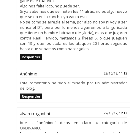
gane este cuadrito.
Algo nos falta loco, no puede ser.
Si ya sabemos que se meten los 11 atrás, no es algo nuevo
que se da en la cancha, ya van a eso.
No se como se arregla el tema, por algo no soy ni voy a ser
nunca el DT, pero por lo menos agarremos a la gurisada
que tiene un hambre bárbaro (de gloria), esos que jugaron
contra Real Hervido, metamos 2 líneas 5, o que jueguen
con 13 y que los titulares los ataquen 20 horas seguidas
hasta que sepamos como hacer goles.
Responder
Anónimo
22/10/12, 11:12
Este comentario ha sido eliminado por un administrador
del blog.
Responder
alvaro rogantini
22/10/12, 12:17
bue ... "anónimo" dejas en claro tu categoría de
ORDINARIO.