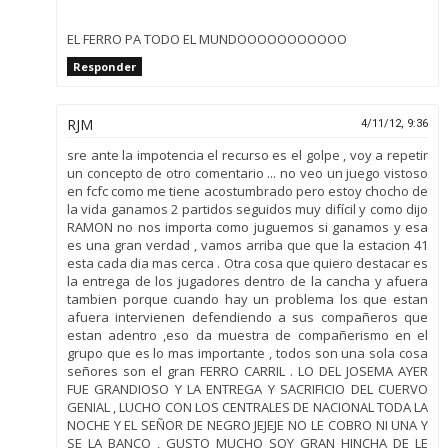
EL FERRO PA TODO EL MUNDOOOOOOOOOOO
Responder
RJM
4/11/12, 9:36
sre ante la impotencia el recurso es el golpe , voy a repetir
un concepto de otro comentario ... no veo un juego vistoso
en fcfc como me tiene acostumbrado pero estoy chocho de
la vida ganamos 2 partidos seguidos muy difícil y como dijo
RAMON no nos importa como juguemos si ganamos y esa
es una gran verdad , vamos arriba que que la estacion 41
esta cada dia mas cerca . Otra cosa que quiero destacar es
la entrega de los jugadores dentro de la cancha y afuera
tambien porque cuando hay un problema los que estan
afuera intervienen defendiendo a sus compañeros que
estan adentro ,eso da muestra de compañerismo en el
grupo que es lo mas importante , todos son una sola cosa
señores son el gran FERRO CARRIL . LO DEL JOSEMA AYER
FUE GRANDIOSO Y LA ENTREGA Y SACRIFICIO DEL CUERVO
GENIAL , LUCHO CON LOS CENTRALES DE NACIONAL TODA LA
NOCHE Y EL SEÑOR DE NEGRO JEJEJE NO LE COBRO NI UNA Y
SE LA BANCO , GUSTO MUCHO SOY GRAN HINCHA DE LE