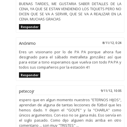
BUENAS TARDES, ME GUSTARIA SABER DETALLES DE LA
CENA, YA QUE SE ESTAN VENDIENDO LOS TIQUETS PERO NO
DICEN QUE SE VA A SERVIR, QUE SE VA A REALIZAR EN LA
CENA. MUCHAS GRACIAS
Responder
Anónimo
8/11/12, 0:24
Eres un visionario por lo de PA PA porque ahora fue
designado para el sábado metralleta gonzález así que
para estar a tono esperamos que vuelva con todo PA PA y
todos sus compañeros por la estación 41
Responder
petecojr
9/11/12, 10:05
espero que en algun momento nuestros "ETERNOS HIJOS",
aprendan de alguna de tantas lecciones de fútbol que les
hemos dado. Y dejen el "GOLPE" y la "CHARLA" como
únicos argumentos. Con eso no se gana más. Eso servía en
el siglo pasado. Como dijo alguien más arriba en otro
comentario ... son muy "TRISTES" ...