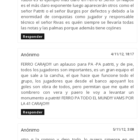
es el más claro exponente luego aparecerán otros como el
señor Patriti o el señor Burgos por defectos y debido a la
enormidad de conquistas como jugador y responsable
técnico el señor Rivas es quién siempre se llevaría todas
las notas y las palmas porque además tiene cojónes
Responder
Anónimo
4/11/12, 18:17
FERRO CARAJO!!! un aplauso para PA -PA patriti, y de pie,
todos los jugadores son importantes, es un gran equipo el
que sale a la cancha, el que hace que funcione todo el
grupo, los jugadores que desde el banco apoyan!! los
goles son obra de todos, pero permitan que me quite el
sombrero con vera y paero le voy a levantar un
monumento a patriti! FERRO PA TODO EL MUND!!! VAMS POR
LA 41 CARAJO!!!!
Responder
Anónimo
5/11/12, 3:08
otro q la rompio y dejo todo, lo quiero simepre en mi