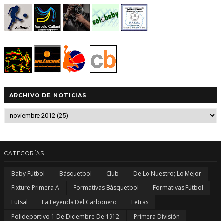
ARCHIVO DE NOTICIAS
CATEGORÍAS
Baby Fútbol
Básquetbol
Club
De Lo Nuestro; Lo Mejor
Fixture Primera A
Formativas Básquetbol
Formativas Fútbol
Futsal
La Leyenda Del Carbonero
Letras
Polideportivo 1 De Diciembre De 1912
Primera División