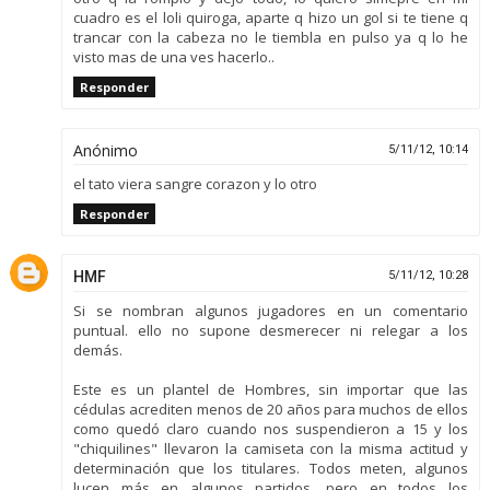
cuadro es el loli quiroga, aparte q hizo un gol si te tiene q
trancar con la cabeza no le tiembla en pulso ya q lo he
visto mas de una ves hacerlo..
Responder
Anónimo
5/11/12, 10:14
el tato viera sangre corazon y lo otro
Responder
HMF
5/11/12, 10:28
Si se nombran algunos jugadores en un comentario
puntual. ello no supone desmerecer ni relegar a los
demás.
Este es un plantel de Hombres, sin importar que las
cédulas acrediten menos de 20 años para muchos de ellos
como quedó claro cuando nos suspendieron a 15 y los
"chiquilines" llevaron la camiseta con la misma actitud y
determinación que los titulares. Todos meten, algunos
lucen más en algunos partidos, pero en todos los