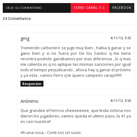
DEJE SU COMENTARIO
FERRO CARRIL F.C.
FACEBOOK
24 Comentarios:
gmg
4/11/12, 3:32
Tremendo carbonero se jugo muy bien , habia q ganar y se
gano bien y si no fuera por De los Santos q me tiene
recontra podrido ganábamos por mas diferencia , lo q mas
me calienta es q no aplique las mismas sanciones por igual
todo el tiempo perjudicando , ahora hay q ganar el próximo
y ya esta , vamos Ferro q te quiero campeón carajo!!!!!!!
Responder
Anónimo
4/11/12, 3:50
Que grandee el Ferrroo cheeeeeeee, que linda victoria nos
dieron los jugadores, vamos queda el ultimo paso, la 41 ya
es casi nuestra!!
Ah una cosa... Conti sos un sucio.