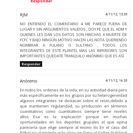
Responder
RJM
4/11/12, 13:39
NO ENTIENDO EL COMENTARIO 4 ME PARECE FUERA DE
LUGAR Y SIN ARGUMENTOS VALIDOS , DOY FE QUE EL ADM Y
QUIENES LES DAN LOS DATOS SON HINCHAS A MUERTE DE
FCFC Y BAJO NINGÚN MOTIVO HACEN LAS NOTA QUERIENDO
NOMBRAR A FULANO O SULTANO , TODOS LOS
INTEGRANTES DE ESTE PLANTEL MAS LAS INFERIORES SON
IMPORTANTES QUEDATE TRANQUILO ANÓNIMO QUE ES ASÍ
Responder
Anónimo
4/11/12, 16:33
En todos los ordenes de la vida, en su actividad diaria pero
más específicamente en los grupos por su heterogeneidad
algunos integrantes se destacan sobre el resto,debido a
que mantienen regularidad, su producción en términos
cuantitativos como cuantitativos siempre tiene niveles
altos Esa es la explicación porque en muchas
oportunidades en los deportes grupales el que opina
parecería que elige siempre al mismo tío En el caso del
fútbol es el ejemplo más claro en Ferro el Señor Di Nápoli