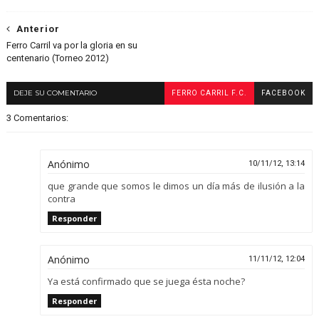
Anterior
Ferro Carril va por la gloria en su
centenario (Torneo 2012)
DEJE SU COMENTARIO
FERRO CARRIL F.C.
FACEBOOK
3 Comentarios:
Anónimo
10/11/12, 13:14
que grande que somos le dimos un día más de ilusión a la
contra
Responder
Anónimo
11/11/12, 12:04
Ya está confirmado que se juega ésta noche?
Responder