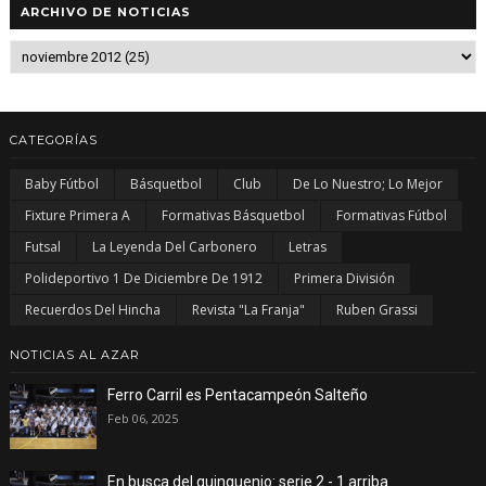
ARCHIVO DE NOTICIAS
CATEGORÍAS
Baby Fútbol
Básquetbol
Club
De Lo Nuestro; Lo Mejor
Fixture Primera A
Formativas Básquetbol
Formativas Fútbol
Futsal
La Leyenda Del Carbonero
Letras
Polideportivo 1 De Diciembre De 1912
Primera División
Recuerdos Del Hincha
Revista "La Franja"
Ruben Grassi
NOTICIAS AL AZAR
Ferro Carril es Pentacampeón Salteño
Feb 06, 2025
En busca del quinquenio: serie 2 - 1 arriba