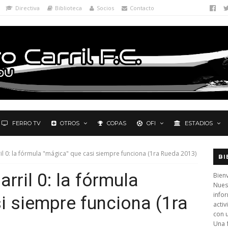
Directiva
Biblioteca
Socios
Contacto
FERRO TV
OTROS
COPAS
OFI
ESTADIOS
ril 0: la fórmula "mágica" que casi siempre funciona (1ra Rueda 2013)
BI
arril 0: la fórmula
Bienv
Nues
info
i siempre funciona (1ra
activ
con 
Una 