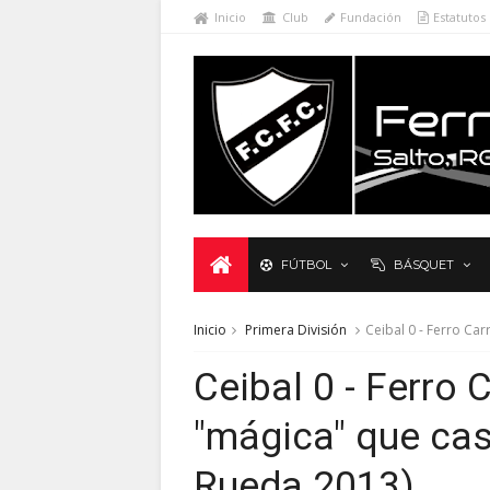
Inicio
Club
Fundación
Estatutos
FÚTBOL
BÁSQUET
Inicio
Primera División
Ceibal 0 - Ferro Car
Ceibal 0 - Ferro C
"mágica" que cas
Rueda 2013)