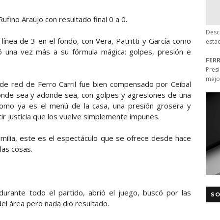
 Rufino Araújo con resultado final 0 a 0.
Desc
línea de 3 en el fondo, con Vera, Patritti y García como
esta
rió una vez más a su fórmula mágica: golpes, presión e
FER
Pres
mejo
n de red de Ferro Carril fue bien compensado por Ceibal
donde sea y adonde sea, con golpes y agresiones de una
como ya es el menú de la casa, una presión grosera y
ir justicia que los vuelve simplemente impunes.
amilia, este es el espectáculo que se ofrece desde hace
las cosas.
durante todo el partido, abrió el juego, buscó por las
SO
el área pero nada dio resultado.