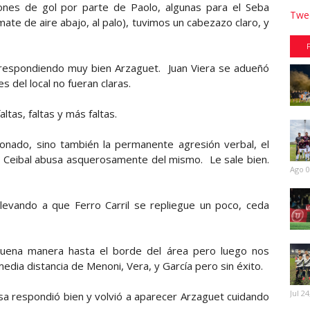
nes de gol por parte de Paolo, algunas para el Seba
Twee
mate de aire abajo, al palo), tuvimos un cabezazo claro, y
z respondiendo muy bien Arzaguet. Juan Viera se adueñó
s del local no fueran claras.
faltas, faltas y más faltas.
ionado, sino también la permanente agresión verbal, el
 y Ceibal abusa asquerosamente del mismo. Le sale bien.
Ago 0
llevando a que Ferro Carril se repliegue un poco, ceda
buena manera hasta el borde del área pero luego nos
dia distancia de Menoni, Vera, y García pero sin éxito.
Jul 24
sa respondió bien y volvió a aparecer Arzaguet cuidando