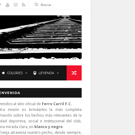
COLORES
LEYENDA
ENVENIDA
enidos al sitio oficial de
Ferro Carril F.C.
tra misión es brindarles la más completa
rmación sobre los hechos más relevantes de la
idad deportiva, social e institucional del club,
una mirada clara, en
blanco y negro
.
franja atraviesa nuestro pecho, desde siempre,