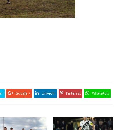
er
Google +
LinkedIn
Pinterest
WhatsApp