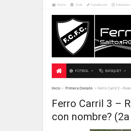
Inicio
Club
Fundación
Estatutos
FÚTBOL
BÁSQUET
Inicio
Primera División
Ferro Carril 3 – Ri
Ferro Carril 3 – 
con nombre? (2a