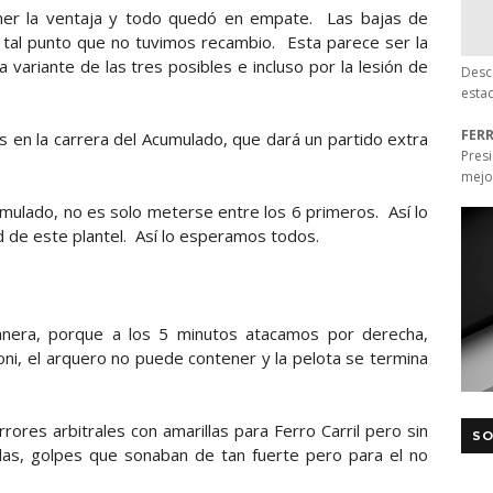
r la ventaja y todo quedó en empate. Las bajas de
 a tal punto que no tuvimos recambio. Esta parece ser la
a variante de las tres posibles e incluso por la lesión de
Desc
esta
FER
ias en la carrera del Acumulado, que dará un partido extra
Pres
mejo
umulado, no es solo meterse entre los 6 primeros. Así lo
ad de este plantel. Así lo esperamos todos.
anera, porque a los 5 minutos atacamos por derecha,
i, el arquero no puede contener y la pelota se termina
rrores arbitrales con amarillas para Ferro Carril pero sin
SO
ridas, golpes que sonaban de tan fuerte pero para el no