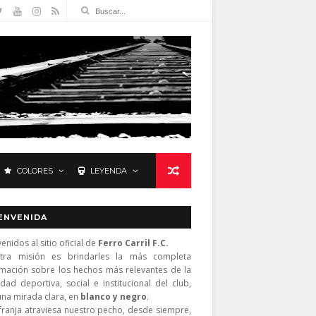
COLORES
LEYENDA
ENVENIDA
enidos al sitio oficial de
Ferro Carril F.C.
tra misión es brindarles la más completa
rmación sobre los hechos más relevantes de la
idad deportiva, social e institucional del club,
una mirada clara, en
blanco y negro
.
franja atraviesa nuestro pecho, desde siempre,