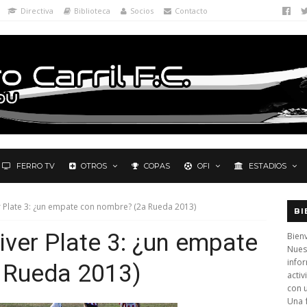
Directiva
Biblioteca
Socios
Contacto
FERRO TV
OTROS
COPAS
OFI
ESTADIOS
ver Plate 3: ¿un empate con nombre? (2a Rueda 2013)
BI
River Plate 3: ¿un empate
Bienv
Nues
info
 Rueda 2013)
activ
con 
Una 