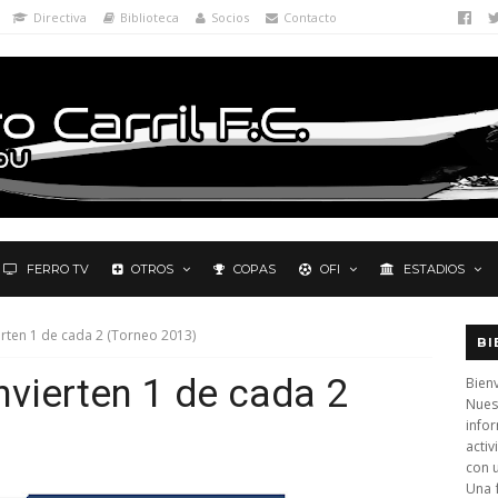
Directiva
Biblioteca
Socios
Contacto
FERRO TV
OTROS
COPAS
OFI
ESTADIOS
ierten 1 de cada 2 (Torneo 2013)
BI
onvierten 1 de cada 2
Bienv
Nues
info
activ
con 
Una 