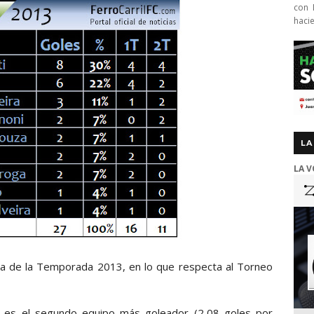
con 
haci
LA
LA V
va de la Temporada 2013, en lo que respecta al Torneo
 y es el segundo equipo más goleador (2,08 goles por