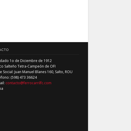
ACTO
dado 1o de Diciembre de 1912
co Salteño Tetra-Campeón de OFI
 Social: Juan Manuel Blanes 160, Salto, ROU
éfono: (598) 473 36624
ail:
contacto@ferrocarrilfc.com
pa