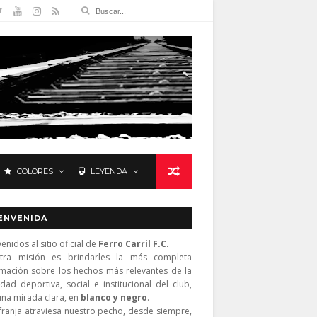
COLORES
LEYENDA
ENVENIDA
enidos al sitio oficial de
Ferro Carril F.C.
tra misión es brindarles la más completa
rmación sobre los hechos más relevantes de la
idad deportiva, social e institucional del club,
una mirada clara, en
blanco y negro
.
franja atraviesa nuestro pecho, desde siempre,