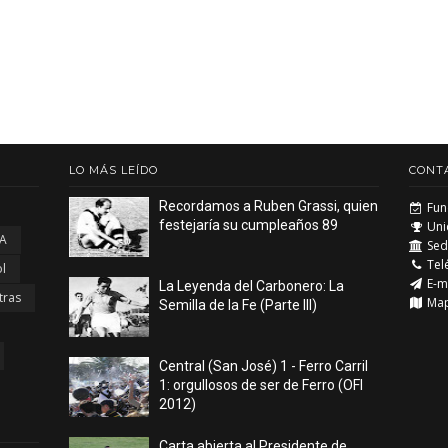
LO MÁS LEÍDO
CONT
Recordamos a Ruben Grassi, quien
Fun
festejaría su cumpleaños 89
Uni
 A
Sede
Tel
l
E-m
La Leyenda del Carbonero: La
tras
Ma
Semilla de la Fe (Parte III)
Central (San José) 1 - Ferro Carril
1: orgullosos de ser de Ferro (OFI
2012)
Carta abierta al Presidente de