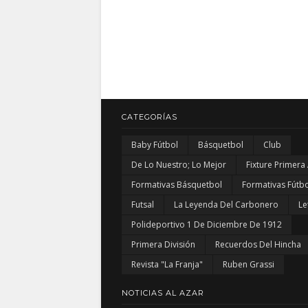
CATEGORÍAS
Baby Fútbol
Básquetbol
Club
De Lo Nuestro; Lo Mejor
Fixture Primera
Formativas Básquetbol
Formativas Fútbo
Futsal
La Leyenda Del Carbonero
Le
Polideportivo 1 De Diciembre De 1912
Primera División
Recuerdos Del Hincha
Revista "La Franja"
Ruben Grassi
NOTICIAS AL AZAR