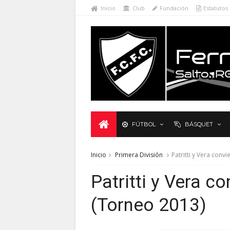
Inicio
Club
Fundación
Estatutos
FÚTBOL
BÁSQUET
Inicio
Primera División
Patritti y Vera conv
Patritti y Vera c
(Torneo 2013)