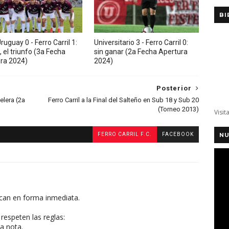
BI
ruguay 0 - Ferro Carril 1:
Universitario 3 - Ferro Carril 0:
, el triunfo (3a Fecha
sin ganar (2a Fecha Apertura
ra 2024)
2024)
Posterior
elera (2a
Ferro Carril a la Final del Salteño en Sub 18 y Sub 20
(Torneo 2013)
Visit
FERRO CARRIL F.C.
FACEBOOK
NU
can en forma inmediata.
respeten las reglas:
a nota.