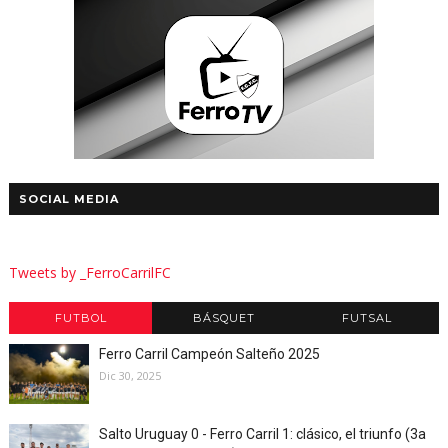
SOCIAL MEDIA
Tweets by _FerroCarrilFC
FUTBOL
BÁSQUET
FUTSAL
Ferro Carril Campeón Salteño 2025
Dic 30, 2025
Salto Uruguay 0 - Ferro Carril 1: clásico, el triunfo (3a