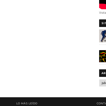
Visit
SI
AR
LO MÁS LEÍDO
CONT