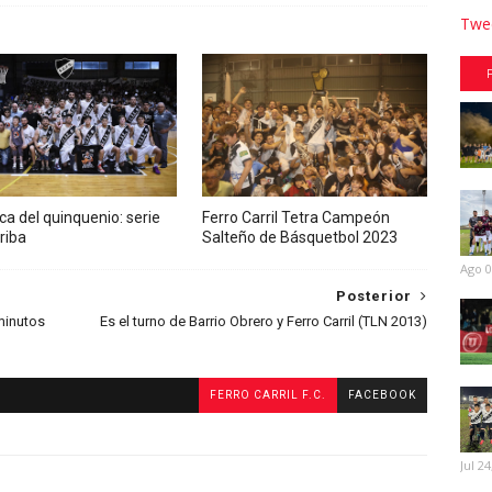
Twee
ca del quinquenio: serie
Ferro Carril Tetra Campeón
rriba
Salteño de Básquetbol 2023
Ago 0
Posterior
 minutos
Es el turno de Barrio Obrero y Ferro Carril (TLN 2013)
FERRO CARRIL F.C.
FACEBOOK
Jul 24