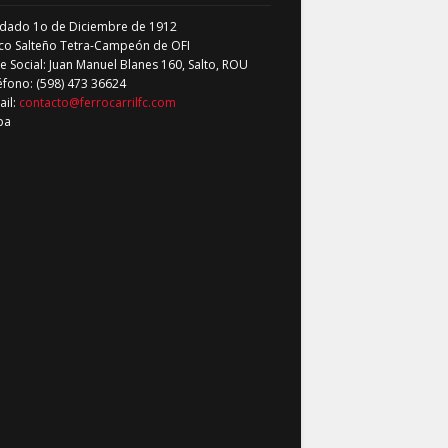
dado 1o de Diciembre de 1912
co Salteño Tetra-Campeón de OFI
 Social: Juan Manuel Blanes 160, Salto, ROU
éfono: (598) 473 36624
ail:
contacto@ferrocarrilfc.com
pa