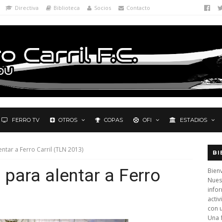
Directiva
Biblioteca
Socios
Contacto
FERRO TV
OTROS
COPAS
OFI
ESTADIOS
ntar a Ferro Carril (TLN 2013)
BI
 para alentar a Ferro
Bienv
Nues
info
)
activ
con 
Una 