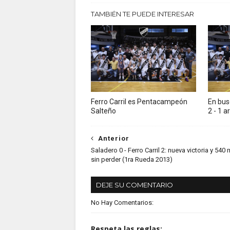
TAMBIÉN TE PUEDE INTERESAR
Ferro Carril es Pentacampeón
En bus
Salteño
2 - 1 a
Anterior
Saladero 0 - Ferro Carril 2: nueva victoria y 540
sin perder (1ra Rueda 2013)
DEJE SU COMENTARIO
No Hay Comentarios:
Respeta las reglas: