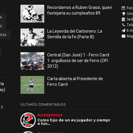
Recordamos a Ruben Grassi, quien
Fun
festejaría su cumpleaños 89
Uni
 A
Sede
Tel
l
E-m
La Leyenda del Carbonero: La
tras
Ma
Semilla de la Fe (Parte III)
Central (San José) 1 - Ferro Carril
1: orgullosos de ser de Ferro (OFI
2012)
Carta abierta al Presidente de
 la
Ferro Carril
ay)
ÚLTIMOS COMENTARIOS
 1:
Anonymous
Como hijo de un ex jugador y siempr
e hin…