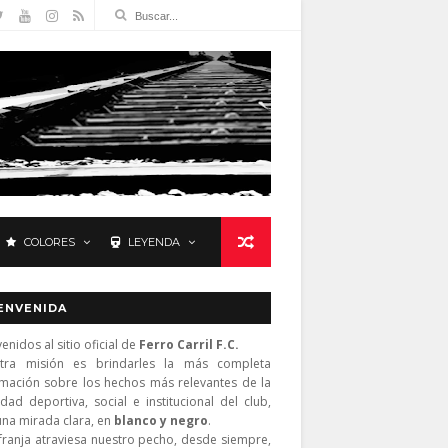
COLORES
LEYENDA
ENVENIDA
enidos al sitio oficial de
Ferro Carril F.C.
tra misión es brindarles la más completa
rmación sobre los hechos más relevantes de la
idad deportiva, social e institucional del club,
una mirada clara, en
blanco y negro
.
franja atraviesa nuestro pecho, desde siempre,