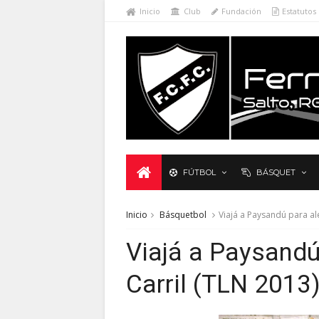
Inicio
Club
Fundación
Estatutos
FÚTBOL
BÁSQUET
Inicio
Básquetbol
Viajá a Paysandú para ale
Viajá a Paysandú
Carril (TLN 2013