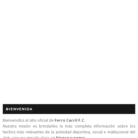
BIENVENIDA
Bienvenidos al sitio oficial de
Ferro Carril F.C.
Nuestra misión es brindarles la más completa información sobre los
hechos más relevantes de la actividad deportiva, social e institucional del
club, con una mirada clara, en
blanco y negro
.