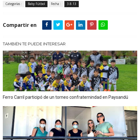
Categorías :
Baby Fútbol
Fecha :
3.8.13
Compartir en
TAMBIÉN TE PUEDE INTERESAR
Ferro Carril participó de un torneo confraternindad en Paysandú