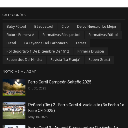
CATEGORÍAS
Baby Fútbol
Básquetbol
Club
De Lo Nuestro; Lo Mejor
Fixture Primera A
Formativas Básquetbol
Formativas Fútbol
Futsal
La Leyenda Del Carbonero
Letras
Polideportivo 1 De Diciembre De 1912
Primera División
Recuerdos Del Hincha
Revista "La Franja"
Ruben Grassi
NOTICIAS AL AZAR
Ferro Carril Campeón Salteño 2025
Dic 30, 2025
Peñarol (Riv.) 2 - Ferro Carril 4: vuela alto (3a Fecha 1a
Fase OFI 2025)
May 18, 2025
Ferro Carril 3 - Arsenal 0: con ventaja (2a Fecha 1a