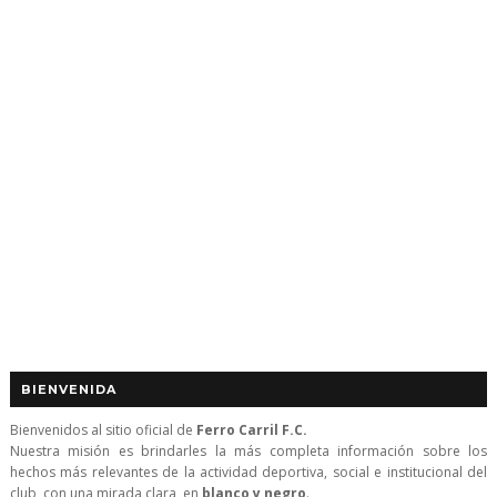
BIENVENIDA
Bienvenidos al sitio oficial de
Ferro Carril F.C.
Nuestra misión es brindarles la más completa información sobre los
hechos más relevantes de la actividad deportiva, social e institucional del
club, con una mirada clara, en
blanco y negro
.