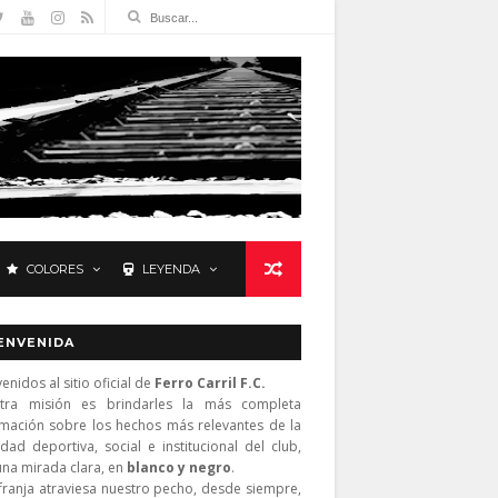
COLORES
LEYENDA
ENVENIDA
enidos al sitio oficial de
Ferro Carril F.C.
tra misión es brindarles la más completa
rmación sobre los hechos más relevantes de la
idad deportiva, social e institucional del club,
una mirada clara, en
blanco y negro
.
franja atraviesa nuestro pecho, desde siempre,