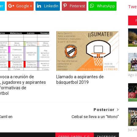
er
Google +
LinkedIn
Pinterest
WhatsApp
Twee
Ago 0
voca a reunión de
Llamado a aspirantes de
, jugadores y aspirantes
básquetbol 2019
 formativas de
tbol
Posterior
arril en
Ceibal se lleva a un “Mono”
Jul 24