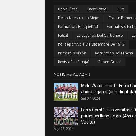
Baby Fútbol
Básquetbol
Club
De Lo Nuestro; Lo Mejor
Fixture Primera
Formativas Básquetbol
Formativas Fútbo
Futsal
La Leyenda Del Carbonero
Le
Polideportivo 1 De Diciembre De 1912
Primera División
Recuerdos Del Hincha
Revista "La Franja"
Ruben Grassi
NOTICIAS AL AZAR
Melo Wanderers 1 - Ferro Carr
ahora a ganar (semifinal ida)
Set 07, 2024
Ferro Carril 1 - Universitario 0
paraguas lleno de gol (4os de
Vuelta)
Ago 25, 2024