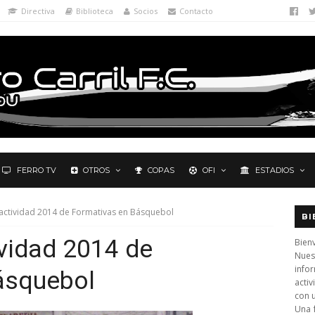
Directiva
Biblioteca
Socios
Contacto
FERRO TV
OTROS
COPAS
OFI
ESTADIOS
actividad 2014 de Formativas en Básquebol
BI
vidad 2014 de
Bienv
Nues
info
ásquebol
activ
con 
Una 