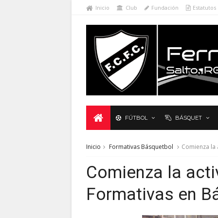
Inicio
Club
Fundación
Estatutos
FÚTBOL
BÁSQUET
Inicio
Formativas Básquetbol
Comienza la 
Comienza la acti
Formativas en B