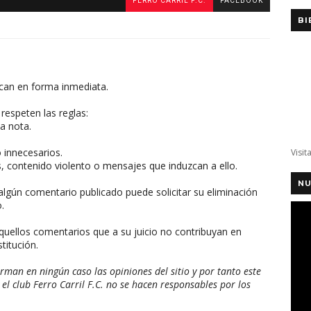
FERRO CARRIL F.C.
FACEBOOK
BI
can en forma inmediata.
respeten las reglas:
a nota.
o innecesarios.
Visit
, contenido violento o mensajes que induzcan a ello.
NU
algún comentario publicado puede solicitar su eliminación
.
aquellos comentarios que a su juicio no contribuyan en
titución.
man en ningún caso las opiniones del sitio y por tanto este
 el club Ferro Carril F.C. no se hacen responsables por los