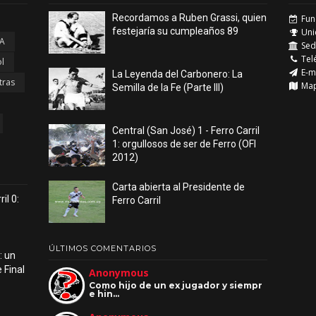
Recordamos a Ruben Grassi, quien
Fun
festejaría su cumpleaños 89
Uni
 A
Sede
Tel
l
E-m
La Leyenda del Carbonero: La
tras
Ma
Semilla de la Fe (Parte III)
Central (San José) 1 - Ferro Carril
1: orgullosos de ser de Ferro (OFI
2012)
Carta abierta al Presidente de
il 0:
Ferro Carril
ÚLTIMOS COMENTARIOS
: un
 Final
Anonymous
Como hijo de un ex jugador y siempr
e hin…