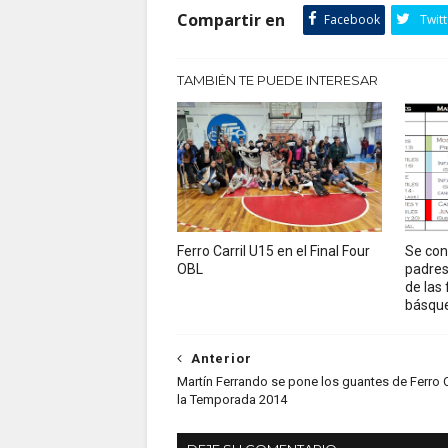
Compartir en
Facebook
Twitt
TAMBIÉN TE PUEDE INTERESAR
Ferro Carril U15 en el Final Four
Se con
OBL
padres
de las
básque
Anterior
Martín Ferrando se pone los guantes de Ferro C
la Temporada 2014