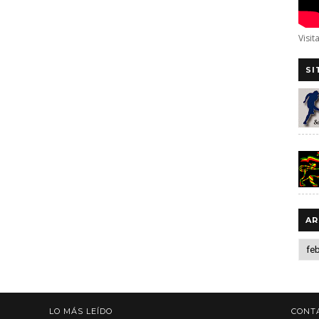
Visit
SI
AR
LO MÁS LEÍDO
CONT