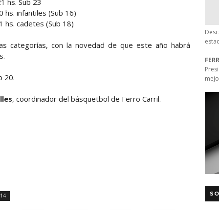
21 hs. Sub 23
hs. infantiles (Sub 16)
1 hs. cadetes (Sub 18)
Desc
esta
tas categorías, con la novedad de que este año habrá
s.
FER
Pres
 20.
mejo
lles
, coordinador del básquetbol de Ferro Carril.
SO
.14