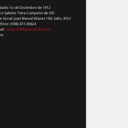
dado 1o de Diciembre de 1912
co Salteño Tetra-Campeón de OFI
 Social: Juan Manuel Blanes 160, Salto, ROU
éfono: (598) 473 36624
ail:
contacto@ferrocarrilfc.com
pa