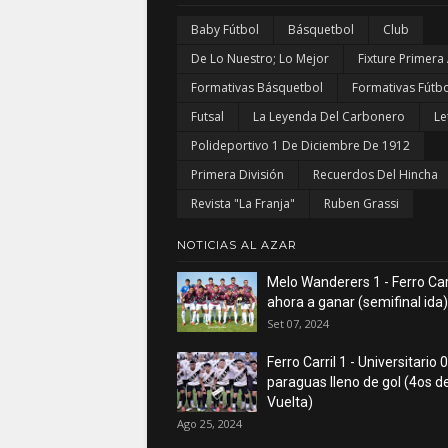
Baby Fútbol
Básquetbol
Club
De Lo Nuestro; Lo Mejor
Fixture Primera
Formativas Básquetbol
Formativas Fútbo
Futsal
La Leyenda Del Carbonero
Le
Polideportivo 1 De Diciembre De 1912
Primera División
Recuerdos Del Hincha
Revista "La Franja"
Ruben Grassi
NOTICIAS AL AZAR
Melo Wanderers 1 - Ferro Carr
ahora a ganar (semifinal ida)
Set 07, 2024
Ferro Carril 1 - Universitario 0
paraguas lleno de gol (4os de
Vuelta)
Ago 25, 2024