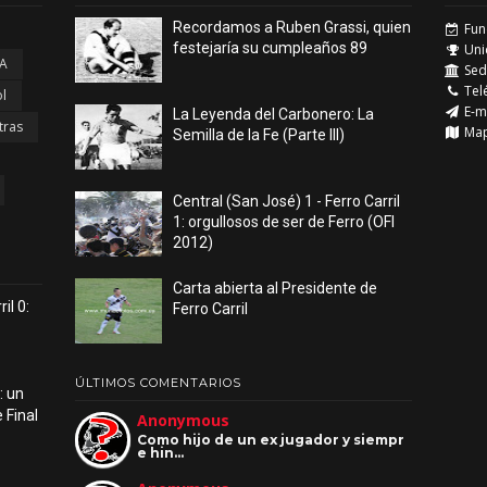
Recordamos a Ruben Grassi, quien
Fun
festejaría su cumpleaños 89
Uni
 A
Sede
Tel
l
E-m
La Leyenda del Carbonero: La
tras
Ma
Semilla de la Fe (Parte III)
Central (San José) 1 - Ferro Carril
1: orgullosos de ser de Ferro (OFI
2012)
Carta abierta al Presidente de
il 0:
Ferro Carril
ÚLTIMOS COMENTARIOS
: un
 Final
Anonymous
Como hijo de un ex jugador y siempr
e hin…