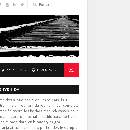
COLORES
LEYENDA
ENVENIDA
enidos al sitio oficial de
Ferro Carril F.C.
tra misión es brindarles la más completa
rmación sobre los hechos más relevantes de la
idad deportiva, social e institucional del club,
una mirada clara, en
blanco y negro
.
franja atraviesa nuestro pecho, desde siempre,