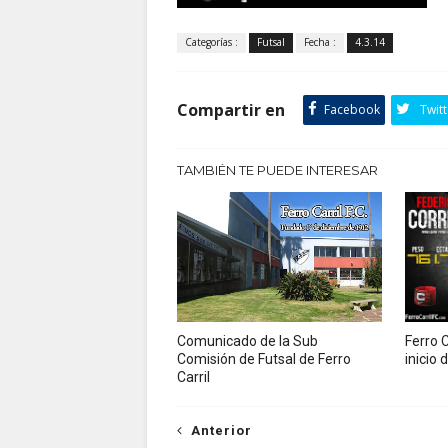
Categorías :
Futsal
Fecha :
4.3.14
Compartir en
Facebook
Twitt
TAMBIÉN TE PUEDE INTERESAR
Comunicado de la Sub
Ferro C
Comisión de Futsal de Ferro
inicio
Carril
Anterior