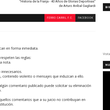
"Historia de la Franja - 40 Años de Glorias Deportivas"
de Arturo Aníbal Gagliardi
BI
FERRO CARRIL F.C.
FACEBOOK
can en forma inmediata.
Visit
respeten las reglas:
a nota.
NU
o innecesarios.
, contenido violento o mensajes que induzcan a ello.
algún comentario publicado puede solicitar su eliminación
.
aquellos comentarios que a su juicio no contribuyan en
titución.