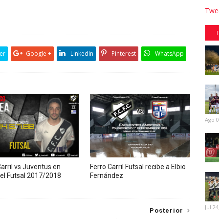
Twee
er
Google +
LinkedIn
Pinterest
WhatsApp
Ago 0
arril vs Juventus en
Ferro Carril Futsal recibe a Elbio
 del Futsal 2017/2018
Fernández
Jul 24
Posterior