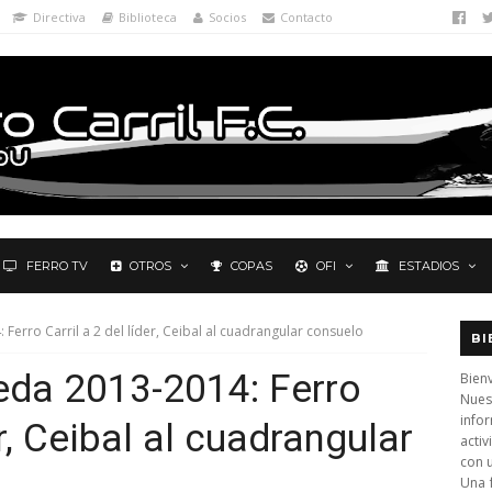
Directiva
Biblioteca
Socios
Contacto
FERRO TV
OTROS
COPAS
OFI
ESTADIOS
 Ferro Carril a 2 del líder, Ceibal al cuadrangular consuelo
BI
ueda 2013-2014: Ferro
Bienv
Nues
info
er, Ceibal al cuadrangular
activ
con 
Una 