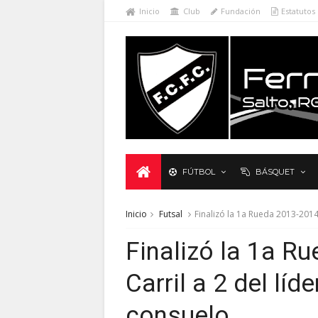
Inicio
Club
Fundación
Estatutos
FÚTBOL
BÁSQUET
Inicio
Futsal
Finalizó la 1a Rueda 2013-2014:
Finalizó la 1a R
Carril a 2 del líd
consuelo