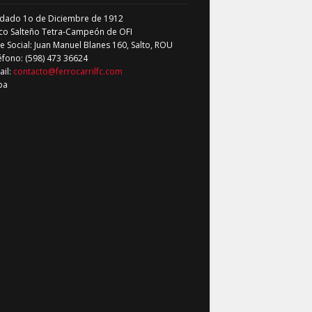
dado 1o de Diciembre de 1912
co Salteño Tetra-Campeón de OFI
 Social: Juan Manuel Blanes 160, Salto, ROU
éfono: (598) 473 36624
ail:
contacto@ferrocarrilfc.com
pa