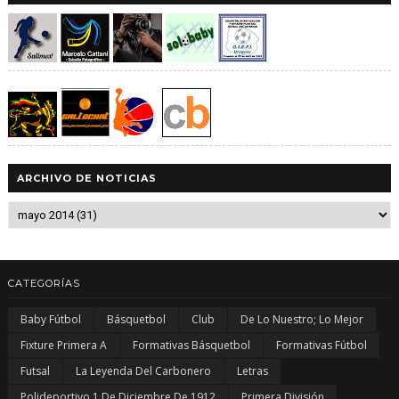
ARCHIVO DE NOTICIAS
CATEGORÍAS
Baby Fútbol
Básquetbol
Club
De Lo Nuestro; Lo Mejor
Fixture Primera A
Formativas Básquetbol
Formativas Fútbol
Futsal
La Leyenda Del Carbonero
Letras
Polideportivo 1 De Diciembre De 1912
Primera División