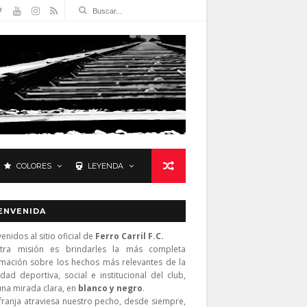
COLORES
LEYENDA
ENVENIDA
enidos al sitio oficial de
Ferro Carril F.C.
tra misión es brindarles la más completa
rmación sobre los hechos más relevantes de la
idad deportiva, social e institucional del club,
una mirada clara, en
blanco y negro
.
franja atraviesa nuestro pecho, desde siempre,