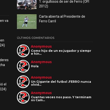
1: orgullosos de ser de Ferro (OFI
2012)
Carta abierta al Presidente de
tren va
Ferro Carril
ÚLTIMOS COMENTARIOS
tren
024)
Anonymous
Como hijo de un ex jugador y siempr
e hin…
líderes
Anonymous
echa
Hola
Anonymous
Un Gigante del futbol .FERRO nunca
ió el
olvid…
2024)
Anonymous
Cuantas veces nos paso. Y terminam
os Cam…