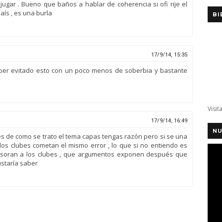
jugar . Bueno que baños a hablar de coherencia si ofi rije el
país , es una burla
BI
17/9/14, 15:35
ber evitado esto con un poco menos de soberbia y bastante
Visit
17/9/14, 16:49
NU
 de como se trato el tema capas tengas razón pero si se una
os clubes cometan el mismo error , lo que si no entiendo es
soran a los clubes , que argumentos exponen después que
ustaría saber