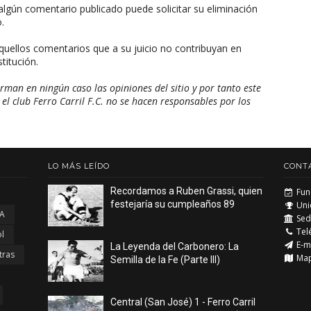
algún comentario publicado puede solicitar su eliminación
.
aquellos comentarios que a su juicio no contribuyan en
titución.
man en ningún caso las opiniones del sitio y por tanto este
 el club Ferro Carril F.C. no se hacen responsables por los
LO MÁS LEÍDO
CONT
Recordamos a Ruben Grassi, quien
Fun
festejaría su cumpleaños 89
Uni
 A
Sede
Tel
l
E-m
La Leyenda del Carbonero: La
tras
Ma
Semilla de la Fe (Parte III)
Central (San José) 1 - Ferro Carril