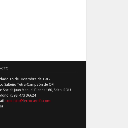
ACTO
dado 1o de Diciembre de 1912
co Salteño Tetra-Campeón de OFI
 Social: Juan Manuel Blanes 160, Salto, ROU
éfono: (598) 473 36624
ail:
contacto@ferrocarrilfc.com
pa