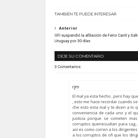
TAMBIÉN TE PUEDE INTERESAR
Anterior
OFI suspendió la afiliación de Ferro Carril y Sal
Uruguay por 30 días
DEJE SU COMENTARIO
3 Comentarios:
rjm
El mal ya esta hecho , pero hay qu
, esto me hace recordar cuando se 
che esto esta mal y te dicen a lo q
conveniencia de cada uno y el qu
justicia porque se cometen mas 
corruptos quenesudian para cag....
así es como corren a los dirigente
a los corruptos de ofi que los diri