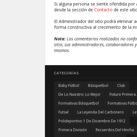
Si alguna persona se siente ofendida por 
desde la sección de
Contacto
de este sitio
El Administrador del sitio podrá eliminar 
forma constructiva al crecimiento de la ins
Nota:
Los comentarios realizados no confor
sitio, sus administradores, colaboradores y
mismos.
CATEGORÍAS
Baby Fútbol
Básquetbol
Club
De Lo Nuestro; Lo Mejor
Fixture Primera
Formativas Básquetbol
Formativas Fútbo
Futsal
La Leyenda Del Carbonero
Le
Polideportivo 1 De Diciembre De 1912
Primera División
Recuerdos Del Hincha