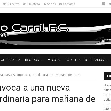
Directiva
Biblioteca
Socios
Contacto
FERRO TV
OTROS
COPAS
OFI
ESTADIOS
na nueva Asamblea Extraordinaria para mañana de noche
BI
voca a una nueva
Bienv
Nues
info
rdinaria para mañana de
activ
con 
Una 