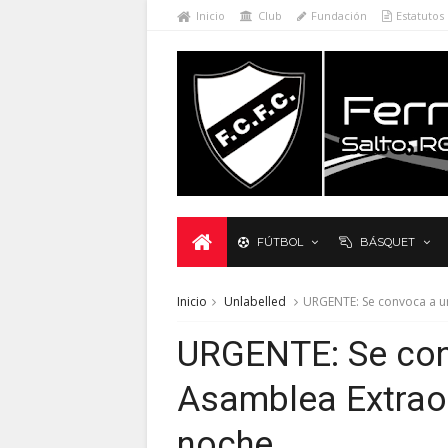
Inicio
Club
Fundación
Estatutos
FÚTBOL
BÁSQUET
Inicio
Unlabelled
URGENTE: Se convoca a u
URGENTE: Se con
Asamblea Extrao
noche