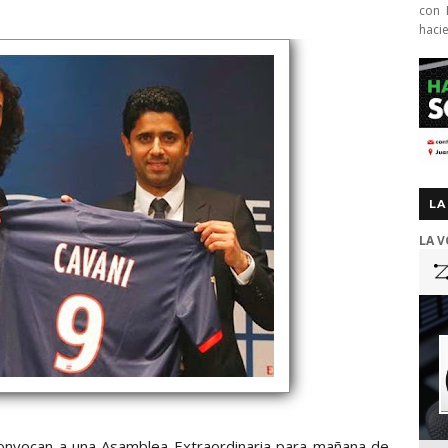
con 
haci
LA
LA V
 convocan a una Asamblea Extraordinaria para mañana de