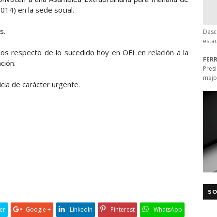
14) en la sede social.
s.
Desc
esta
ios respecto de lo sucedido hoy en OFI en relación a la
FER
ción.
Pres
mejo
icia de carácter urgente.
SO
er
Google +
LinkedIn
Pinterest
WhatsApp