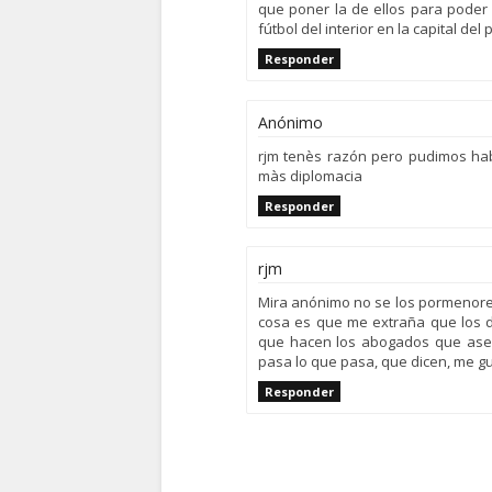
que poner la de ellos para poder 
fútbol del interior en la capital del 
Responder
Anónimo
rjm tenès razón pero pudimos ha
màs diplomacia
Responder
rjm
Mira anónimo no se los pormenores
cosa es que me extraña que los d
que hacen los abogados que ase
pasa lo que pasa, que dicen, me g
Responder