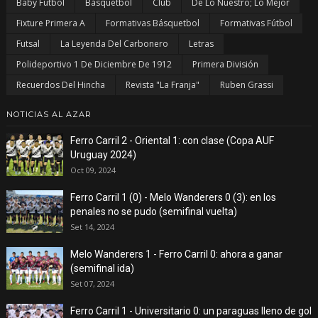
Baby Fútbol
Básquetbol
Club
De Lo Nuestro; Lo Mejor
Fixture Primera A
Formativas Básquetbol
Formativas Fútbol
Futsal
La Leyenda Del Carbonero
Letras
Polideportivo 1 De Diciembre De 1912
Primera División
Recuerdos Del Hincha
Revista "La Franja"
Ruben Grassi
NOTICIAS AL AZAR
Ferro Carril 2 - Oriental 1: con clase (Copa AUF
Uruguay 2024)
Oct 09, 2024
Ferro Carril 1 (0) - Melo Wanderers 0 (3): en los
penales no se pudo (semifinal vuelta)
Set 14, 2024
Melo Wanderers 1 - Ferro Carril 0: ahora a ganar
(semifinal ida)
Set 07, 2024
Ferro Carril 1 - Universitario 0: un paraguas lleno de gol