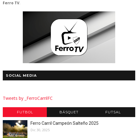
Ferro TV
.
SOCIAL MEDIA
Tweets by _FerroCarrilFC
FUTBOL
BÁSQUET
FUTSAL
Ferro Carril Campeón Salteño 2025
Dic 30, 2025