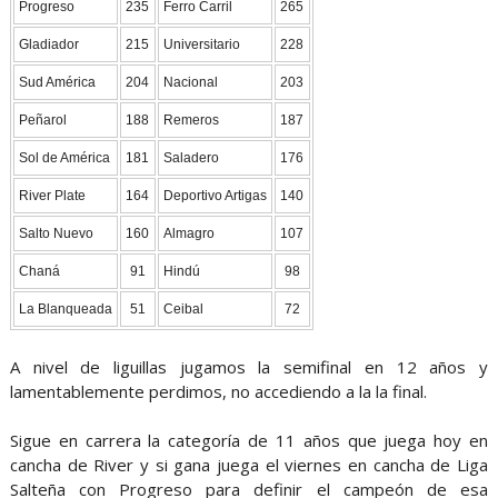
Progreso
235
Ferro Carril
265
Gladiador
215
Universitario
228
Sud América
204
Nacional
203
Peñarol
188
Remeros
187
Sol de América
181
Saladero
176
River Plate
164
Deportivo Artigas
140
Salto Nuevo
160
Almagro
107
Chaná
91
Hindú
98
La Blanqueada
51
Ceibal
72
A nivel de liguillas jugamos la semifinal en 12 años y
lamentablemente perdimos, no accediendo a la la final.
Sigue en carrera la categoría de 11 años que juega hoy en
cancha de River y si gana juega el viernes en cancha de Liga
Salteña con Progreso para definir el campeón de esa