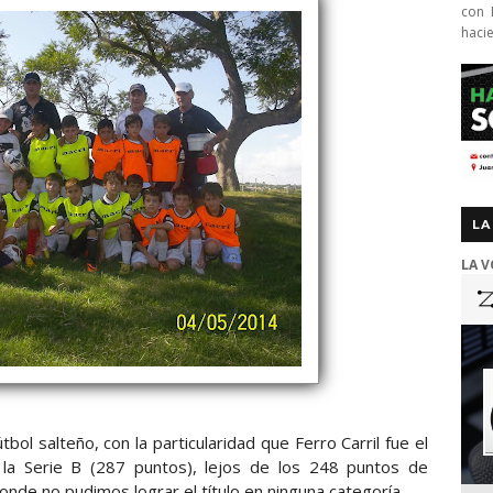
con 
haci
LA
LA V
ol salteño, con la particularidad que Ferro Carril fue el
la Serie B (287 puntos), lejos de los 248 puntos de
nde no pudimos lograr el título en ninguna categoría.