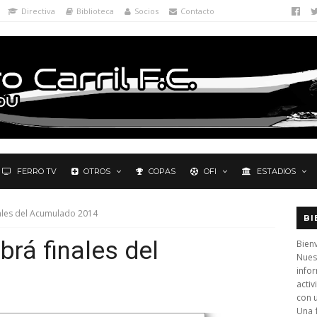
Directiva
Biblioteca
Socios
Contacto
FERRO TV
OTROS
COPAS
OFI
ESTADIOS
ales del Acumulado 2014
BI
brá finales del
Bienv
Nues
info
activ
con 
Una 