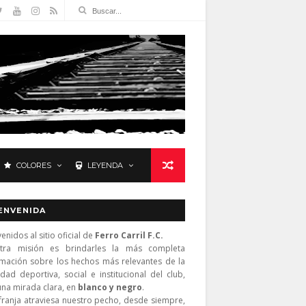
COLORES
LEYENDA
ENVENIDA
enidos al sitio oficial de
Ferro Carril F.C.
tra misión es brindarles la más completa
rmación sobre los hechos más relevantes de la
idad deportiva, social e institucional del club,
una mirada clara, en
blanco y negro
.
franja atraviesa nuestro pecho, desde siempre,