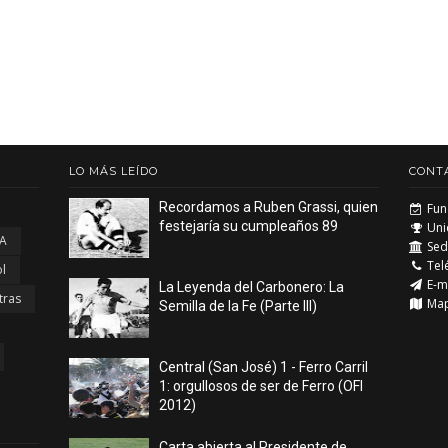
LO MÁS LEÍDO
CONT
Recordamos a Ruben Grassi, quien
Fun
festejaría su cumpleaños 89
Uni
 A
Sede
Tel
l
E-m
La Leyenda del Carbonero: La
tras
Ma
Semilla de la Fe (Parte III)
Central (San José) 1 - Ferro Carril
1: orgullosos de ser de Ferro (OFI
2012)
Carta abierta al Presidente de