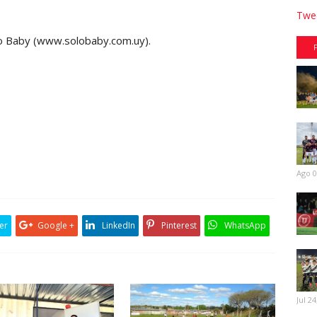
Twee
lo Baby (www.solobaby.com.uy).
Ago 0
er
Google +
LinkedIn
Pinterest
WhatsApp
Jul 24