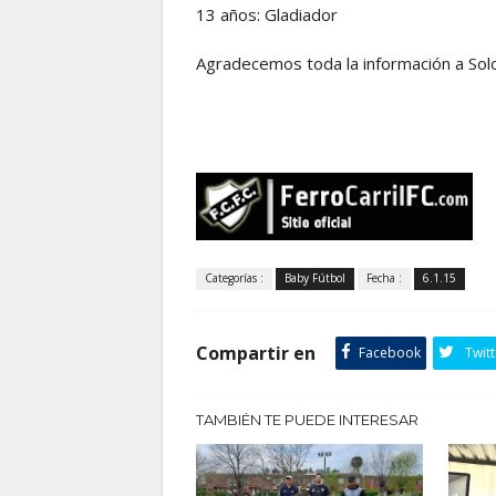
13 años: Gladiador
Agradecemos toda la información a So
Categorías :
Baby Fútbol
Fecha :
6.1.15
Compartir en
Facebook
Twitt
TAMBIÉN TE PUEDE INTERESAR