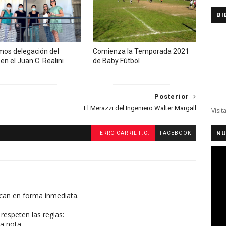
BI
mos delegación del
Comienza la Temporada 2021
en el Juan C. Realini
de Baby Fútbol
Posterior
El Merazzi del Ingeniero Walter Margall
Visit
NU
FERRO CARRIL F.C.
FACEBOOK
can en forma inmediata.
respeten las reglas:
a nota.