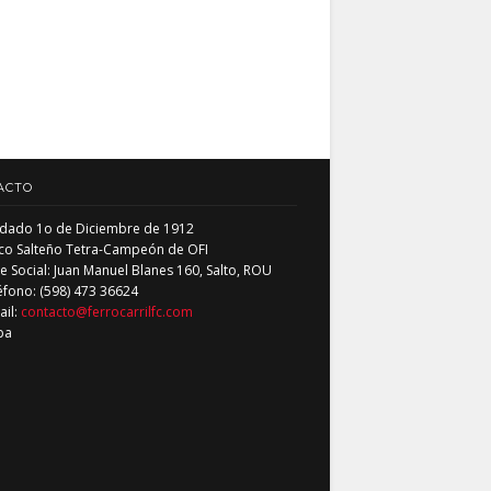
ACTO
dado 1o de Diciembre de 1912
co Salteño Tetra-Campeón de OFI
 Social: Juan Manuel Blanes 160, Salto, ROU
éfono: (598) 473 36624
ail:
contacto@ferrocarrilfc.com
pa