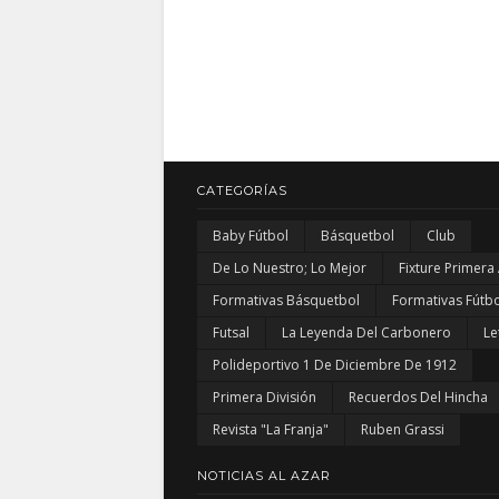
CATEGORÍAS
Baby Fútbol
Básquetbol
Club
De Lo Nuestro; Lo Mejor
Fixture Primera
Formativas Básquetbol
Formativas Fútbo
Futsal
La Leyenda Del Carbonero
Le
Polideportivo 1 De Diciembre De 1912
Primera División
Recuerdos Del Hincha
Revista "La Franja"
Ruben Grassi
NOTICIAS AL AZAR