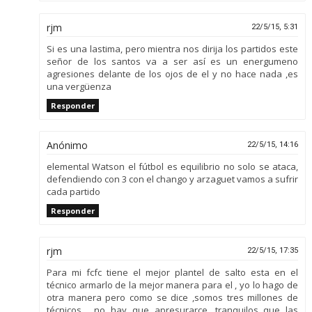
rjm
22/5/15, 5:31
Si es una lastima, pero mientra nos dirija los partidos este
señor de los santos va a ser así es un energumeno
agresiones delante de los ojos de el y no hace nada ,es
una vergüenza
Responder
Anónimo
22/5/15, 14:16
elemental Watson el fútbol es equilibrio no solo se ataca,
defendiendo con 3 con el chango y arzaguet vamos a sufrir
cada partido
Responder
rjm
22/5/15, 17:35
Para mi fcfc tiene el mejor plantel de salto esta en el
técnico armarlo de la mejor manera para el , yo lo hago de
otra manera pero como se dice ,somos tres millones de
técnicos , no hay que apresurarce ,tranquilos que las