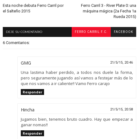
Esta noche debuta Ferro Carril por
Ferro Carril 3 - River Plate 0: una
el Salteño 2015
máquina mágica (2a Fecha 1a
Rueda 2015)
DEJE SU COMENTARIO
FERRO CARRIL F.C.
FACEBOOK
6 Comentarios:
GMG
21/5/15, 20:46
Una lastima haber perdido, a todos nos duele la forma,
pero seguramente jugando así vamos a festejar más de lo
que nos vamos a ir caliente!! Vamo Ferro carajo
Responder
Hincha
21/5/15, 20:58
Jugamos bien, tenemos bruto cuadro. Hay que empezar a
ganar nomas!!
Responder