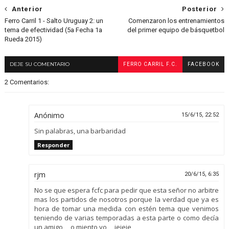
Anterior
Posterior
Ferro Carril 1 - Salto Uruguay 2: un
Comenzaron los entrenamientos
tema de efectividad (5a Fecha 1a
del primer equipo de básquetbol
Rueda 2015)
DEJE SU COMENTARIO
FERRO CARRIL F.C.
FACEBOOK
2 Comentarios:
Anónimo
15/6/15, 22:52
Sin palabras, una barbaridad
Responder
rjm
20/6/15, 6:35
No se que espera fcfc para pedir que esta señor no arbitre
mas los partidos de nosotros porque la verdad que ya es
hora de tomar una medida con estén tema que venimos
teniendo de varias temporadas a esta parte o como decía
un amigo ,,, o miento yo ,,, jejeje