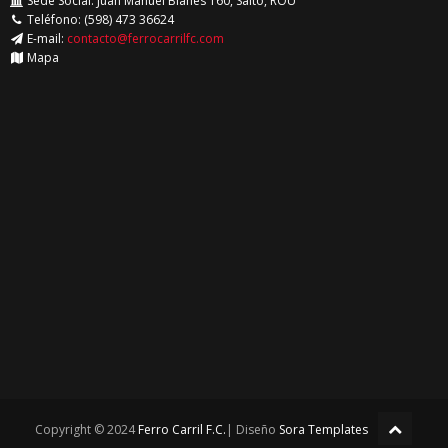
Sede Social: Juan Manuel Blanes 160, Salto, ROU
Teléfono: (598) 473 36624
E-mail:
contacto@ferrocarrilfc.com
Mapa
Copyright © 2024
Ferro Carril F.C.
| Diseño
Sora Templates