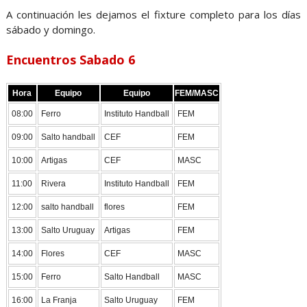
A continuación les dejamos el fixture completo para los días
sábado y domingo.
Encuentros Sabado 6
Hora
Equipo
Equipo
FEM/MASC
08:00
Ferro
Instituto Handball
FEM
09:00
Salto handball
CEF
FEM
10:00
Artigas
CEF
MASC
11:00
Rivera
Instituto Handball
FEM
12:00
salto handball
flores
FEM
13:00
Salto Uruguay
Artigas
FEM
14:00
Flores
CEF
MASC
15:00
Ferro
Salto Handball
MASC
16:00
La Franja
Salto Uruguay
FEM