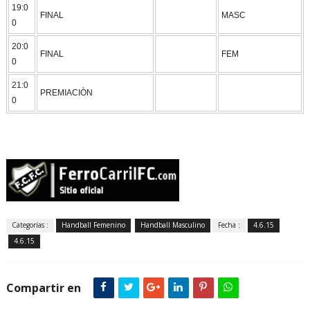
19:0
FINAL
MASC
0
20:0
FINAL
FEM
0
21:0
PREMIACIÒN
0
Categorías :
Handball Femenino
Handball Masculino
Fecha :
4.6.15
4.6.15
Compartir en