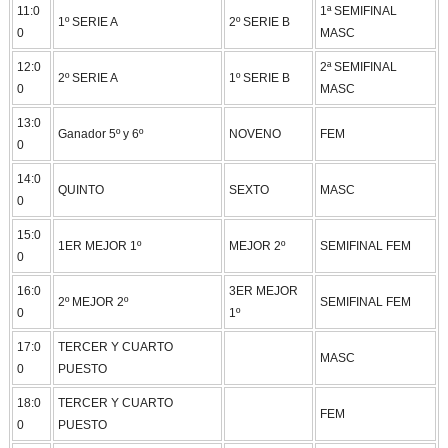
11:0
1ª SEMIFINAL
1º SERIE A
2º SERIE B
0
MASC
12:0
2ª SEMIFINAL
2º SERIE A
1º SERIE B
0
MASC
13:0
Ganador 5º y 6º
NOVENO
FEM
0
14:0
QUINTO
SEXTO
MASC
0
15:0
1ER MEJOR 1º
MEJOR 2º
SEMIFINAL FEM
0
16:0
3ER MEJOR
2º MEJOR 2º
SEMIFINAL FEM
0
1º
17:0
TERCER Y CUARTO
MASC
0
PUESTO
18:0
TERCER Y CUARTO
FEM
0
PUESTO