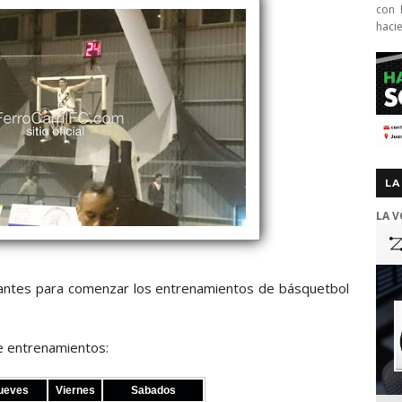
con 
haci
LA
LA V
pirantes para comenzar los entrenamientos de básquetbol
de entrenamientos:
ueves
Viernes
Sabados