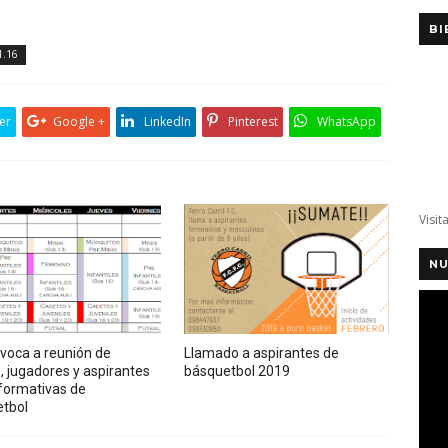
BI
1.16
er
Google +
LinkedIn
Pinterest
WhatsApp
Visit
NU
voca a reunión de
Llamado a aspirantes de
, jugadores y aspirantes
básquetbol 2019
 formativas de
tbol