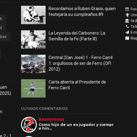
Recordamos a Ruben Grassi, quien
Fun
festejaría su cumpleaños 89
Uni
 A
Sede
Tel
l
E-m
La Leyenda del Carbonero: La
tras
Ma
Semilla de la Fe (Parte III)
Central (San José) 1 - Ferro Carril
1: orgullosos de ser de Ferro (OFI
2012)
Carta abierta al Presidente de
 buen
Ferro Carril
 2025)
ÚLTIMOS COMENTARIOS
ón
Anonymous
Como hijo de un ex jugador y siempr
e hin…
e 2 - 1