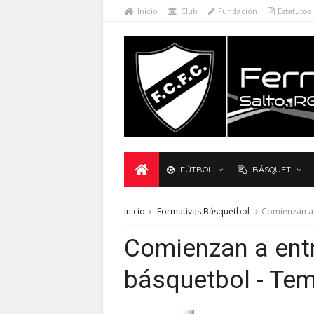
Inicio
Club
Fundación
Estatutos
FÚTBOL
BÁSQUET
Inicio
Formativas Básquetbol
Comienzan a 
Comienzan a entr
básquetbol - Te