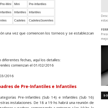
Pre-Mini
Mini
Pre-Infantiles
Infantiles
Infantiles
Infantiles
Desc
esta
niles
Cadetes
Cadetes/Juveniles
FER
ción una vez que comiencen los torneos y se establezcan
Pres
mejo
diferentes fechas, aquí los detalles:
Juveniles comienzan el 01/02/2016
/03/2016
adres de Pre-Infantiles e Infantiles
SO
tegorías Pre-Infantiles (Sub 14) e Infantiles (Sub 16)
tras instalaciones. De 18 a 19 hs habrá una reunión de
jugadores y padres, comenzando a entrenar a las 19 hs. la