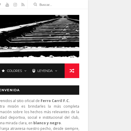
COLORES
LEYENDA
ENVENIDA
enidos al sitio oficial de
Ferro Carril F.C.
tra misión es brindarles la más completa
rmación sobre los hechos más relevantes de la
idad deportiva, social e institucional del club,
una mirada clara, en
blanco y negro
.
franja atraviesa nuestro pecho, desde siempre,