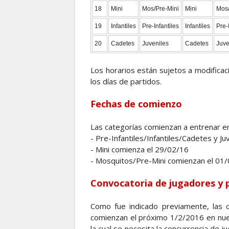
18
Mini
Mos/Pre-Mini
Mini
Mos/
19
Infantiles
Pre-Infantiles
Infantiles
Pre-
20
Cadetes
Juveniles
Cadetes
Juve
Los horarios están sujetos a modifica
los días de partidos.
Fechas de comienzo
Las categorías comienzan a entrenar en 
- Pre-Infantiles/Infantiles/Cadetes y 
- Mini comienza el 29/02/16
- Mosquitos/Pre-Mini comienzan el 01
Convocatoria de jugadores y p
Como fue indicado previamente, las ca
comienzan el próximo 1/2/2016 en nues
la cual se necesita la concurrencia de 