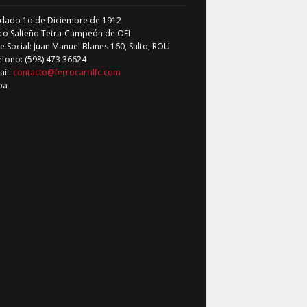
dado 1o de Diciembre de 1912
co Salteño Tetra-Campeón de OFI
 Social: Juan Manuel Blanes 160, Salto, ROU
éfono: (598) 473 36624
ail:
contacto@ferrocarrilfc.com
pa