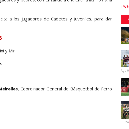
Twee
cita a los jugadores de Cadetes y Juveniles, para dar
6
i y Mini
es
Ago 0
Meirelles
, Coordinador General de Básquetbol de Ferro
Jul 24