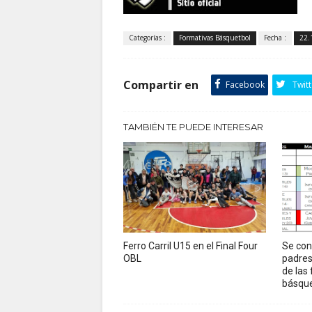
Categorías :
Formativas Básquetbol
Fecha :
22.
Compartir en
Facebook
Twitt
TAMBIÉN TE PUEDE INTERESAR
Ferro Carril U15 en el Final Four
Se con
OBL
padres
de las
básque