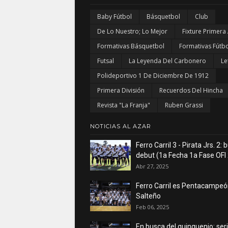
Baby Fútbol
Básquetbol
Club
De Lo Nuestro; Lo Mejor
Fixture Primera
Formativas Básquetbol
Formativas Fútbo
Futsal
La Leyenda Del Carbonero
Le
Polideportivo 1 De Diciembre De 1912
Primera División
Recuerdos Del Hincha
Revista "La Franja"
Ruben Grassi
NOTICIAS AL AZAR
Ferro Carril 3 - Pirata Jrs. 2:
debut (1a Fecha 1a Fase OFI
Abr 27, 2025
Ferro Carril es Pentacampe
Salteño
Feb 06, 2025
En busca del quinquenio: seri