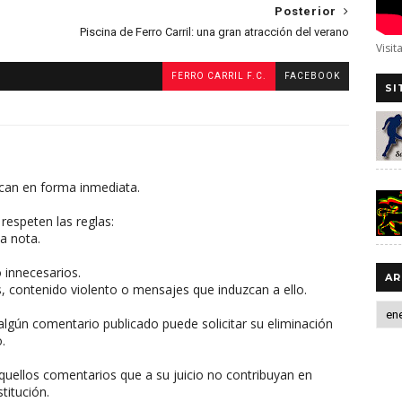
Posterior
Piscina de Ferro Carril: una gran atracción del verano
Visit
FERRO CARRIL F.C.
FACEBOOK
SI
can en forma inmediata.
respeten las reglas:
a nota.
o innecesarios.
AR
, contenido violento o mensajes que induzcan a ello.
algún comentario publicado puede solicitar su eliminación
.
aquellos comentarios que a su juicio no contribuyan en
titución.