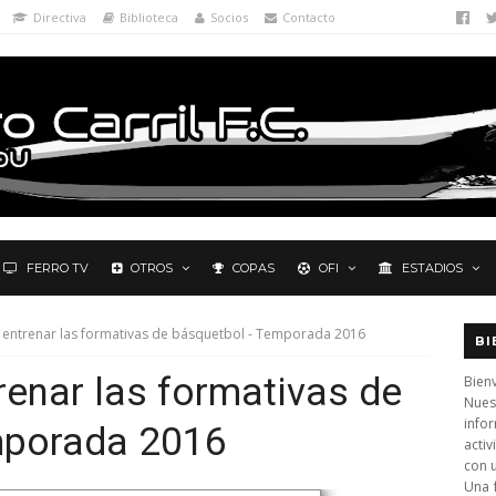
Directiva
Biblioteca
Socios
Contacto
FERRO TV
OTROS
COPAS
OFI
ESTADIOS
entrenar las formativas de básquetbol - Temporada 2016
BI
enar las formativas de
Bienv
Nues
info
mporada 2016
activ
con 
Una 