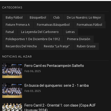
CATEGORÍAS
Baby Fútbol
Básquetbol
Club
De Lo Nuestro; Lo Mejor
Fixture Primera A
Formativas Básquetbol
Formativas Fútbol
Futsal
La Leyenda Del Carbonero
Letras
Polideportivo 1 De Diciembre De 1912
Primera División
Recuerdos Del Hincha
Revista "La Franja"
Ruben Grassi
NOTICIAS AL AZAR
Ferro Carril es Pentacampeón Salteño
Feb 06, 2025
En busca del quinquenio: serie 2 - 1 arriba
Feb 03, 2025
Ferro Carril 2 - Oriental 1: con clase (Copa AUF
Uruguay 2024)