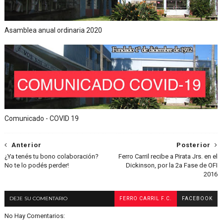
Asamblea anual ordinaria 2020
Comunicado - COVID 19
Anterior
Posterior
¿Ya tenés tu bono colaboración?
Ferro Carril recibe a Pirata Jrs. en el
No te lo podés perder!
Dickinson, por la 2a Fase de OFI
2016
DEJE SU COMENTARIO
FERRO CARRIL F.C.
FACEBOOK
No Hay Comentarios: