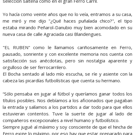
selección salteña como en el gran Ferro Carril.
Yo hacía como veinte años que no lo veía, entramos a su casa,
me miró y me dijo "¿Qué haces puñalada chico?", el tipo
estaba mirando Peñarol-Danubio muy bien acomodado en su
nueva casa de calle Agraciada casi Blandengues.
"EL RUBEN" como le llamamos cariñosamente en Ferro,
pausado, sonriente y con excelente memoria nos cuenta con
satisfacción sus anécdotas, pero sin nostalgia aparente y
orgulloso de ser ferrocarrilero.
El Bocha sentado al lado mío escucha, se ríe y asiente con la
cabeza las picardías futbolísticas que cuenta su hermano.
“Sólo pensaba en jugar al fútbol y queríamos ganar todos los
títulos posibles. Nos debíamos a los aficionados que pagaban
la entrada y salíamos a los partidos a dar todo para que ellos
estuvieran contentos. Tuve la suerte de jugar al lado de
compañeros excepcionales a nivel humano y futbolístico.
Siempre jugué al máximo y soy consciente de que el hincha de
Ferro exige lo máximo, por eso hay que estar preparado para