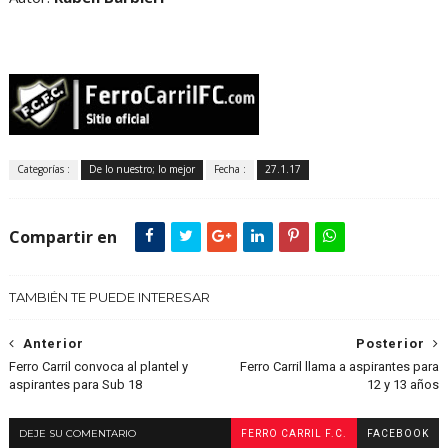
Categorías :
De lo nuestro; lo mejor
Fecha :
27.1.17
Compartir en
TAMBIÉN TE PUEDE INTERESAR
Anterior
Posterior
Ferro Carril convoca al plantel y
Ferro Carril llama a aspirantes para
aspirantes para Sub 18
12 y 13 años
DEJE SU COMENTARIO
FERRO CARRIL F.C.
FACEBOOK