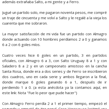
además extrañaba Salto, a mi gente y a Ferro.
Jugué un partido solo, me pagaron noventa pesos, me compré
un traje de cincuenta y me volví a Salto y le regalé a la vieja los
cuarenta que me sobraron.
La mayor satisfacción de mi vida fue un partido con Almagro
donde actuando con 10 hombres perdíamos 2 a 0 y ganamos
6 a 2 con 6 goles míos.
Cuatro veces hice 6 goles en un partido, 3 en partidos
oficiales, con Almagro 6 a 3, con Salto Uruguay 8 a 1 y con
Saladero 8 a 2 y en un campeonato amistoso en la cancha
Santa Rosa, donde era a dos series y de Ferro se inscribieron
dos cuadros, uno en cada serie y ambos llegaron a la final,
donde marque 6 goles ganando 6 a 1, después de ir
perdiendo 1 a 0. (a esta anécdota ya la contamos aquí, en
este link: Nota "Fue lo peor que pude hacer")
Con Almagro Ferro perdía 2 a 1 el primer tiempo, empezó el
segundo y empaté de tiro penal, Coco Verocay se lastimó una