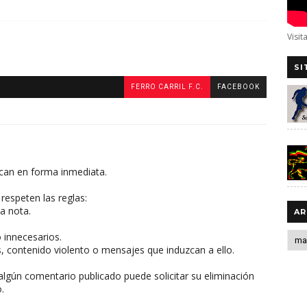
Visit
SI
FERRO CARRIL F.C.
FACEBOOK
can en forma inmediata.
respeten las reglas:
a nota.
AR
o innecesarios.
, contenido violento o mensajes que induzcan a ello.
algún comentario publicado puede solicitar su eliminación
.