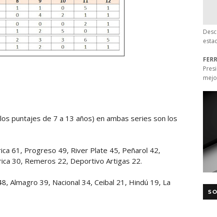
Desc
esta
FER
Pres
mejo
os puntajes de 7 a 13 años) en ambas series son los
érica 61, Progreso 49, River Plate 45, Peñarol 42,
rica 30, Remeros 22, Deportivo Artigas 22.
48, Almagro 39, Nacional 34, Ceibal 21, Hindú 19, La
SO