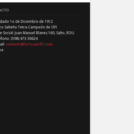
ACTO
dado 1o de Diciembre de 1912
co Salteño Tetra-Campeón de OFI
 Social: Juan Manuel Blanes 160, Salto, ROU
éfono: (598) 473 36624
ail:
contacto@ferrocarrilfc.com
pa