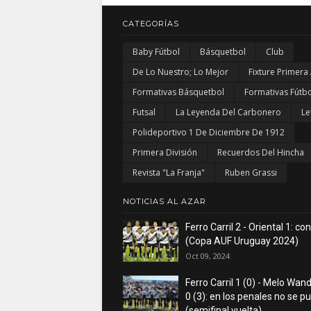
CATEGORÍAS
Baby Fútbol
Básquetbol
Club
De Lo Nuestro; Lo Mejor
Fixture Primera
Formativas Básquetbol
Formativas Fútbo
Futsal
La Leyenda Del Carbonero
Le
Polideportivo 1 De Diciembre De 1912
Primera División
Recuerdos Del Hincha
Revista "La Franja"
Ruben Grassi
NOTICIAS AL AZAR
Ferro Carril 2 - Oriental 1: co
(Copa AUF Uruguay 2024)
Oct 09, 2024
Ferro Carril 1 (0) - Melo Wan
0 (3): en los penales no se p
(semifinal vuelta)