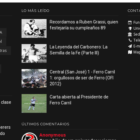
LO MÁS LEÍDO
CONT
Recordamos a Ruben Grassi, quien
Fun
festejaría su cumpleaños 89
Uni
 A
Sede
Tel
l
E-m
La Leyenda del Carbonero: La
tras
Ma
Semilla de la Fe (Parte III)
Central (San José) 1 - Ferro Carril
1: orgullosos de ser de Ferro (OFI
2012)
Carta abierta al Presidente de
n clase
Ferro Carril
ÚLTIMOS COMENTARIOS
derers
udo
Anonymous