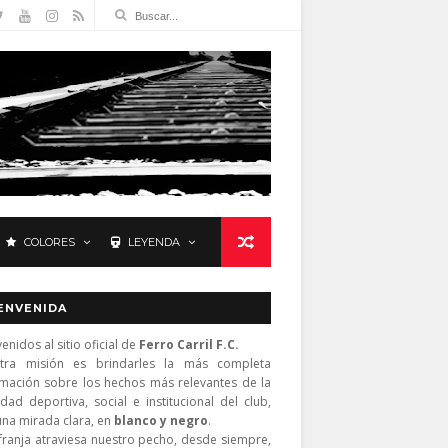
COLORES
LEYENDA
ENVENIDA
enidos al sitio oficial de
Ferro Carril F.C.
tra misión es brindarles la más completa
rmación sobre los hechos más relevantes de la
idad deportiva, social e institucional del club,
una mirada clara, en
blanco y negro
.
franja atraviesa nuestro pecho, desde siempre,