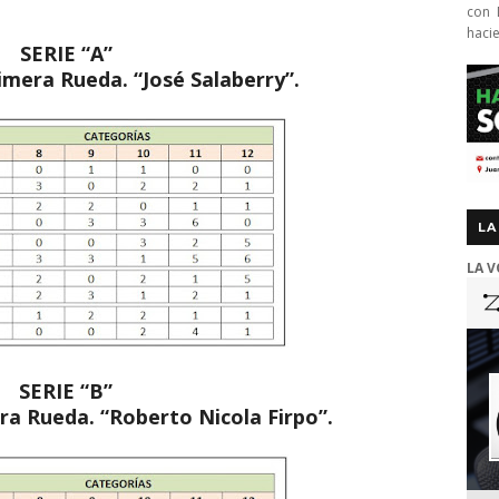
con 
haci
SERIE “A”
rimera Rueda. “José Salaberry”.
LA
LA V
SERIE “B”
era Rueda. “Roberto Nicola Firpo”.