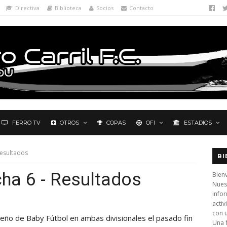
Directiva
Biblioteca
Socios
Contacto
FERRO TV
OTROS
COPAS
OFI
ESTADIOS
Resultados
BI
cha 6 - Resultados
Bienv
Nues
info
activ
con 
teño de Baby Fútbol en ambas divisionales el pasado fin
Una 