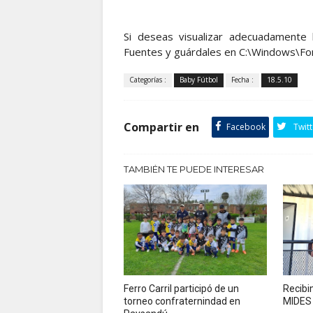
Si deseas visualizar adecuadamente
Fuentes y guárdales en C:\Windows\Fo
Categorías :
Baby Fútbol
Fecha :
18.5.10
Compartir en
Facebook
Twitt
TAMBIÉN TE PUEDE INTERESAR
Ferro Carril participó de un
Recibi
torneo confraternindad en
MIDES 