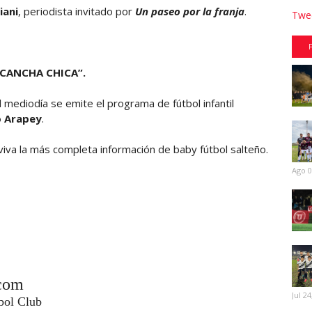
iani
, periodista invitado por
Un paseo por la franja
.
Twee
“CANCHA CHICA”.
 mediodía se emite el programa de fútbol infantil
o Arapey
.
 viva la más completa información de baby fútbol salteño.
Ago 0
com
Jul 24
tbol Club