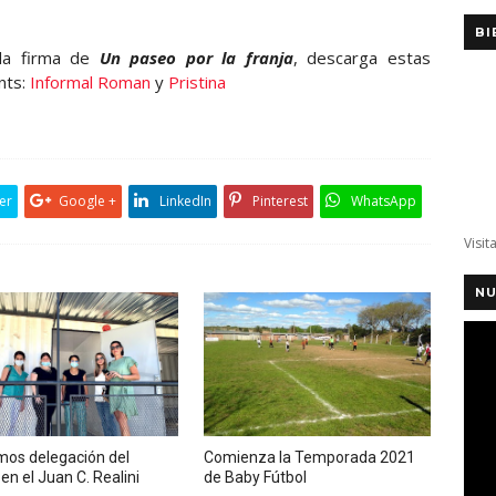
BI
 la firma de
Un paseo por la franja
, descarga estas
nts:
Informal Roman
y
Pristina
er
Google +
LinkedIn
Pinterest
WhatsApp
Visit
NU
mos delegación del
Comienza la Temporada 2021
en el Juan C. Realini
de Baby Fútbol