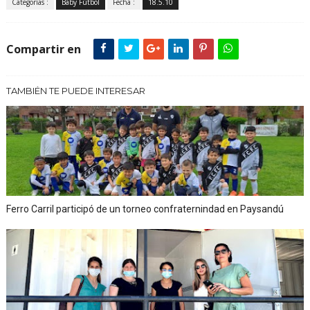
Categorías :
Baby Fútbol
Fecha :
18.5.10
Compartir en
TAMBIÉN TE PUEDE INTERESAR
Ferro Carril participó de un torneo confraternindad en Paysandú