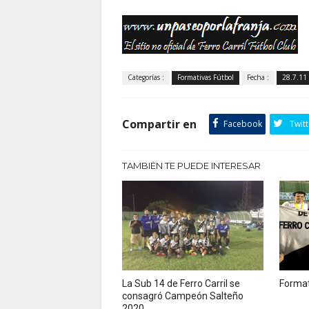
Categorías :
Formativas Fútbol
Fecha :
28.7.11
Compartir en
Facebook
Twitt
TAMBIÉN TE PUEDE INTERESAR
La Sub 14 de Ferro Carril se
Format
consagró Campeón Salteño
2020