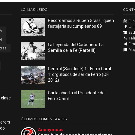
LO MÁS LEÍDO
CONT
Recordamos a Ruben Grassi, quien
Fun
festejaría su cumpleaños 89
Uni
 A
Sede
Tel
l
E-m
La Leyenda del Carbonero: La
tras
Ma
Semilla de la Fe (Parte III)
Central (San José) 1 - Ferro Carril
1: orgullosos de ser de Ferro (OFI
2012)
Carta abierta al Presidente de
n clase
Ferro Carril
ÚLTIMOS COMENTARIOS
derers
udo
Anonymous
Como hijo de un ex jugador y siempr