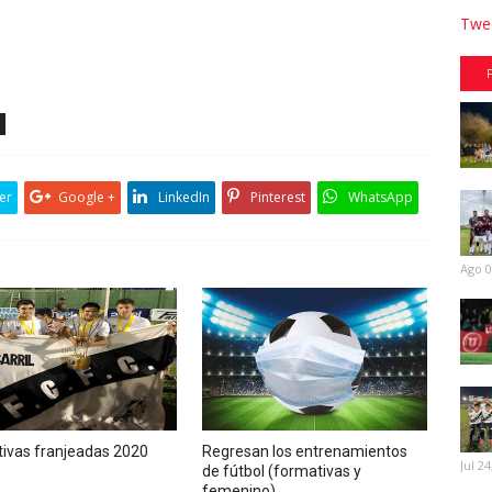
Twee
er
Google +
LinkedIn
Pinterest
WhatsApp
Ago 0
ivas franjeadas 2020
Regresan los entrenamientos
Jul 24
de fútbol (formativas y
femenino)