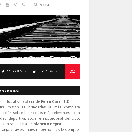
COLORES
LEYENDA
ENVENIDA
enidos al sitio oficial de
Ferro Carril F.C.
tra misión es brindarles la más completa
rmación sobre los hechos más relevantes de la
idad deportiva, social e institucional del club,
una mirada clara, en
blanco y negro
.
franja atraviesa nuestro pecho, desde siempre,