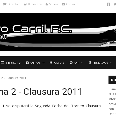
Directiva
Biblioteca
Socios
Contacto
FERRO TV
OTROS
COPAS
OFI
ESTADIOS
 2 - Clausura 2011
BI
ha 2 - Clausura 2011
Bienv
Nues
info
activ
11 se disputará la Segunda Fecha del Torneo Clausura
con 
Una 