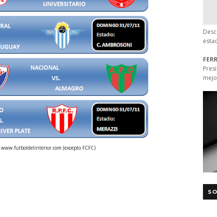
Desc
esta
FER
Pres
mejo
 www.futboldelinterior.com (excepto FCFC)
SO