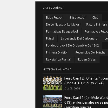
CATEGORÍAS
Baby Fútbol
Básquetbol
Club
De Lo Nuestro; Lo Mejor
Fixture Primera
Formativas Básquetbol
Formativas Fútbo
Futsal
La Leyenda Del Carbonero
Le
Polideportivo 1 De Diciembre De 1912
Primera División
Recuerdos Del Hincha
Revista "La Franja"
Ruben Grassi
NOTICIAS AL AZAR
Ferro Carril 2 - Oriental 1: co
(Copa AUF Uruguay 2024)
Oct 09, 2024
Ferro Carril 1 (0) - Melo Wan
0 (3): en los penales no se p
(semifinal vuelta)