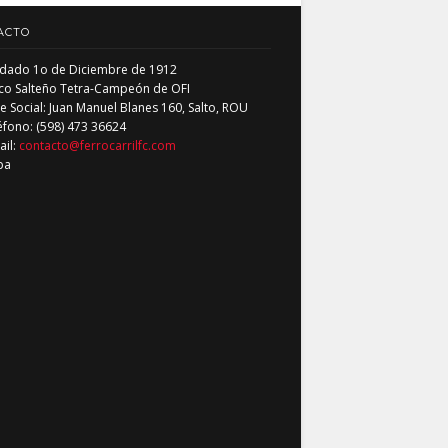
ACTO
dado 1o de Diciembre de 1912
co Salteño Tetra-Campeón de OFI
 Social: Juan Manuel Blanes 160, Salto, ROU
éfono: (598) 473 36624
ail:
contacto@ferrocarrilfc.com
pa