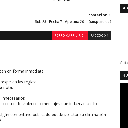
BI
Posterior
Sub 23 - Fecha 7 - Apertura 2011 (suspendida)
FERRO CARRIL F.C.
FACEBOOK
Visit
can en forma inmediata.
NU
respeten las reglas:
a nota.
o innecesarios.
, contenido violento o mensajes que induzcan a ello.
algún comentario publicado puede solicitar su eliminación
.