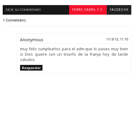
DEJE SU COMENTARIO
FERRO CARRIL F.C.
FACEBOOK
1 Comentario:
Anonymous
11/3/12, 11:10
muy feliz cumpleaños para el adm.que lo pases muy bien
si Dios quiere con un triunfo de la franja hoy de tarde
saludos
Responder