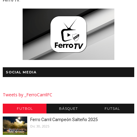
Ferro TV
.
SOCIAL MEDIA
Tweets by _FerroCarrilFC
FUTBOL
BÁSQUET
FUTSAL
Ferro Carril Campeón Salteño 2025
Dic 30, 2025