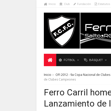
Inicio
Club
Fundación
Estatutos
FÚTBOL
BÁSQUET
Inicio
OFI 2012 - 9a Copa Nacional de Clubes
de Clubes Campeones
Ferro Carril hom
Lanzamiento de 