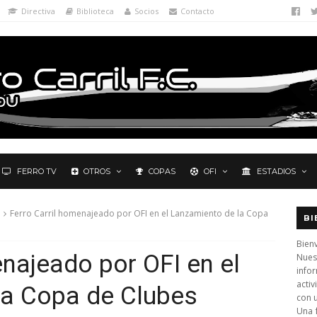
Directiva
Biblioteca
Socios
Contacto
FERRO TV
OTROS
COPAS
OFI
ESTADIOS
Ferro Carril homenajeado por OFI en el Lanzamiento de la Copa
BI
Bienv
enajeado por OFI en el
Nues
info
activ
la Copa de Clubes
con 
Una 