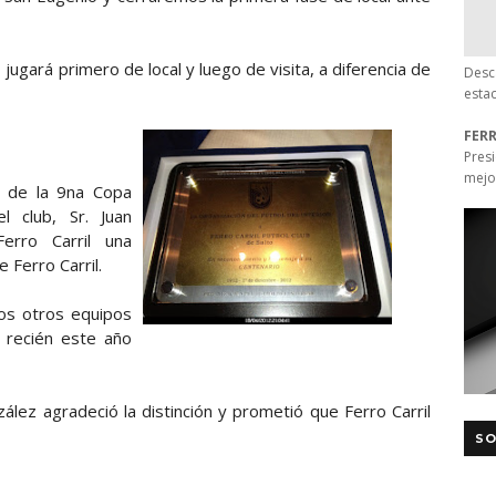
l, jugará primero de local y luego de visita, a diferencia de
Desc
esta
FER
Pres
mejo
o de la 9na Copa
l club, Sr. Juan
erro Carril una
 Ferro Carril.
os otros equipos
 recién este año
zález agradeció la distinción y prometió que Ferro Carril
SO