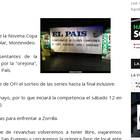
con 
haci
de la Novena Copa
olar, Montevideo.
sentantes de la
por la "orejona",
LA
 País.
LA V
 de OFI el sorteo de las series hasta la final inclusive.
 mayo, por lo que iniciará la competencia el sábado 12 en
).
s para enfrentar a Zorrilla.
ie de revanchas volveremos a tener libre, viajaremos
 San Eugenio y cerraremos la primera fase de local ante