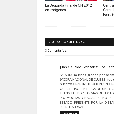
La Segunda Final de OFI 2012
Central
en imágenes
Carril 
Ferro 
DEJE SU COMENTARIO
3 Comentarios:
Juan Osvaldo González Dos San
Sr. ADM. muchas gracias por acom
9ªCOPA NACIONAL DE CLUBES, fue u
nuestra GRAN INSTITUCION, UN G
QUE SE HACE ENTREGA DE UN REC
TRANSITAR POR LAS VIAS DEL EXITO
PD. MUCHAS GRACIAS, SI NO FU
ESTADO PRESENTE POR LA DISTA
FUERTE ABRAZO.-
Responder