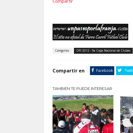
Compartir
Categorías :
OFI 2012 - 9a Copa Nacional de Clubes
Compartir en
Facebook
Twitt
TAMBIÉN TE PUEDE INTERESAR