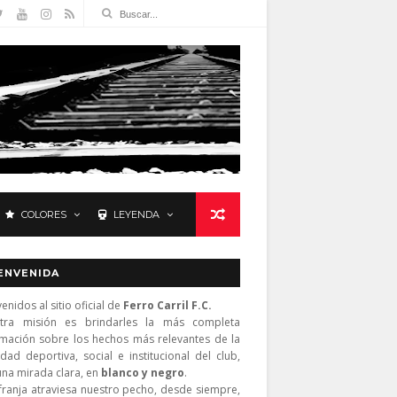
COLORES
LEYENDA
ENVENIDA
enidos al sitio oficial de
Ferro Carril F.C.
tra misión es brindarles la más completa
rmación sobre los hechos más relevantes de la
idad deportiva, social e institucional del club,
una mirada clara, en
blanco y negro
.
franja atraviesa nuestro pecho, desde siempre,