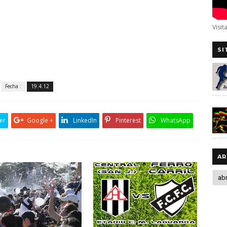
Visit
SI
Fecha :
19.4.12
er
Google +
LinkedIn
Pinterest
WhatsApp
AR