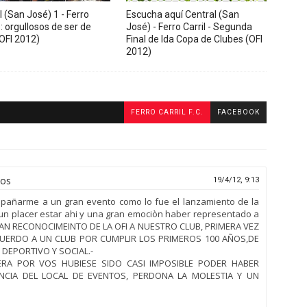
 (San José) 1 - Ferro
Escucha aquí Central (San
1: orgullosos de ser de
José) - Ferro Carril - Segunda
(OFI 2012)
Final de Ida Copa de Clubes (OFI
2012)
FERRO CARRIL F.C.
FACEBOOK
tos
19/4/12, 9:13
pañarme a un gran evento como lo fue el lanzamiento de la
n placer estar ahi y una gran emociòn haber representado a
RAN RECONOCIMEINTO DE LA OFI A NUESTRO CLUB, PRIMERA VEZ
UERDO A UN CLUB POR CUMPLIR LOS PRIMEROS 100 AÑOS,DE
 DEPORTIVO Y SOCIAL.-
ERA POR VOS HUBIESE SIDO CASI IMPOSIBLE PODER HABER
NCIA DEL LOCAL DE EVENTOS, PERDONA LA MOLESTIA Y UN