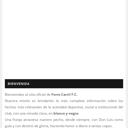
BIENVENIDA
Bienvenidos al sitio oficial de
Ferro Carril F.C.
Nuestra misión es brindarles la más completa información sobre los
hechos más relevantes de la actividad deportiva, social e institucional del
club, con una mirada clara, en
blanco y negro
.
Una franja atraviesa nuestro pecho, desde siempre, con Don Luis como
guía y con destino de gloria, haciendo honor a diario a tantas copas.