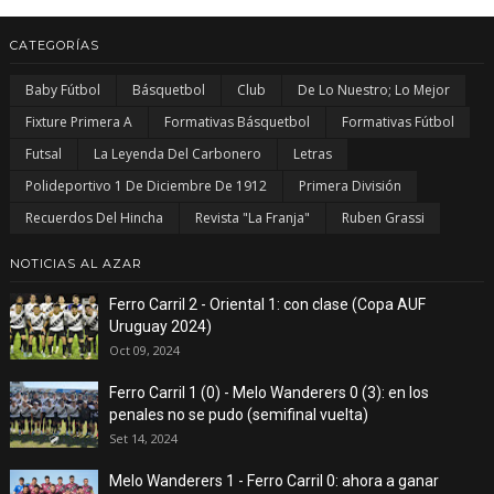
CATEGORÍAS
Baby Fútbol
Básquetbol
Club
De Lo Nuestro; Lo Mejor
Fixture Primera A
Formativas Básquetbol
Formativas Fútbol
Futsal
La Leyenda Del Carbonero
Letras
Polideportivo 1 De Diciembre De 1912
Primera División
Recuerdos Del Hincha
Revista "La Franja"
Ruben Grassi
NOTICIAS AL AZAR
Ferro Carril 2 - Oriental 1: con clase (Copa AUF
Uruguay 2024)
Oct 09, 2024
Ferro Carril 1 (0) - Melo Wanderers 0 (3): en los
penales no se pudo (semifinal vuelta)
Set 14, 2024
Melo Wanderers 1 - Ferro Carril 0: ahora a ganar