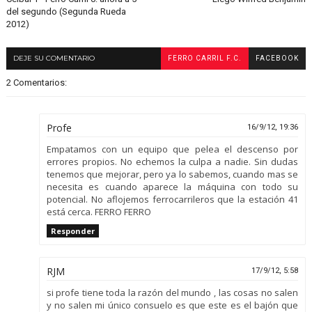
del segundo (Segunda Rueda
2012)
DEJE SU COMENTARIO
FERRO CARRIL F.C.
FACEBOOK
2 Comentarios:
Profe
16/9/12, 19:36
Empatamos con un equipo que pelea el descenso por
errores propios. No echemos la culpa a nadie. Sin dudas
tenemos que mejorar, pero ya lo sabemos, cuando mas se
necesita es cuando aparece la máquina con todo su
potencial. No aflojemos ferrocarrileros que la estación 41
está cerca. FERRO FERRO
Responder
RJM
17/9/12, 5:58
si profe tiene toda la razón del mundo , las cosas no salen
y no salen mi único consuelo es que este es el bajón que