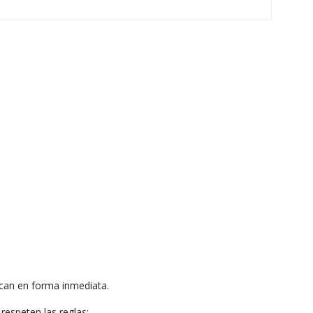
can en forma inmediata.
respeten las reglas: