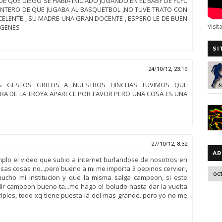
E QUE DIEGO SE HABÍA INICIADO JUGANDO EN EL BABY DE FCFC
NTERO DE QUE JUGABA AL BASQUETBOL ,NO TUVE TRATO CON
XCELENTE , SU MADRE UNA GRAN DOCENTE , ESPERO LE DE BUEN
Visit
ÍGENES
SI
24/10/12, 23:19
AS GESTOS GRITOS A NUESTROS HINCHAS TUVIMOS QUE
A DE LA TROYA APARECE POR FAVOR PERO UNA COSA ES UNA
27/10/12, 8:32
AR
mplo el video que subio a internet burlandose de nosotros en
..esas cosas no...pero bueno a mi me importa 3 pepinos cervieri,
cho mi institucion y que la misma salga campeon, si este
ir campeon bueno ta...me hago el boludo hasta dar la vuelta
triples, todo xq tiene puesta la del mas grande..pero yo no me