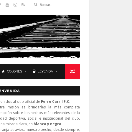
COLORES
LEYENDA
ENVENIDA
enidos al sitio oficial de
Ferro Carril F.C.
tra misión es brindarles la más completa
rmación sobre los hechos más relevantes de la
idad deportiva, social e institucional del club,
una mirada clara, en
blanco y negro
.
franja atraviesa nuestro pecho, desde siempre,