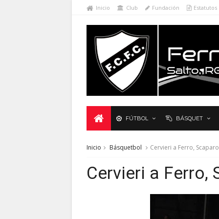
Inicio
Club
Fundación
Estatutos
FÚTBOL
BÁSQUET
Inicio
Básquetbol
Cervieri a Ferro, Scaparoni
Cervieri a Ferro, S