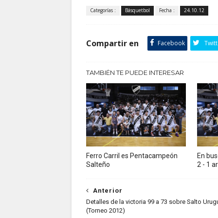
Categorías :
Básquetbol
Fecha :
24.10.12
Compartir en
Facebook
Twitt
TAMBIÉN TE PUEDE INTERESAR
Ferro Carril es Pentacampeón
En bus
Salteño
2 - 1 a
Anterior
Detalles de la victoria 99 a 73 sobre Salto Uru
(Torneo 2012)