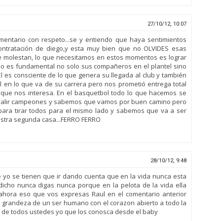
27/10/12, 10:07
entario con respeto...se y entiendo que haya sentimientos
ontratación de diego,y esta muy bien que no OLVIDES esas
 molestan, lo que necesitamos en estos momentos es lograr
so es fundamental no solo sus compañeros en el plantel sino
l es consciente de lo que genera su llegada al club y también
 en lo que va de su carrera pero nos prometió entrega total
 que nos interesa. En el basquetbol todo lo que hacemos se
 salir campeones y sabemos que vamos por buen camino pero
ara tirar todos para el mismo lado y sabemos que va a ser
estra segunda casa...FERRO FERRO
28/10/12, 9:48
yo se tienen que ir dando cuenta que en la vida nunca esta
 dicho nunca digas nunca porque en la pelota de la vida ella
ahora eso que vos expresas Raul en el comentario anterior
 grandeza de un ser humano con el corazon abierto a todo la
 de todos ustedes yo que los conosca desde el baby