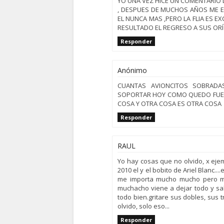
YO UNA VEZ HICE UN COMENTARIO D
, DESPUES DE MUCHOS AÑOS ME E
EL NUNCA MAS ,PERO LA FLIA ES E
RESULTADO EL REGRESO A SUS OR
Responder
Anónimo
CUANTAS AVIONCITOS SOBRAD
SOPORTAR HOY COMO QUEDO FUER
COSA Y OTRA COSA ES OTRA COSA
Responder
RAUL
Yo hay cosas que no olvido, x eje
2010 el y el bobito de Ariel Blanc..
me importa mucho mucho pero mu
muchacho viene a dejar todo y sal
todo bien.gritare sus dobles, sus 
olvido, solo eso...
Responder