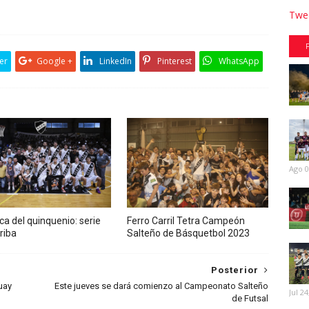
Twee
er
Google +
LinkedIn
Pinterest
WhatsApp
Ago 0
ca del quinquenio: serie
Ferro Carril Tetra Campeón
rriba
Salteño de Básquetbol 2023
Posterior
guay
Este jueves se dará comienzo al Campeonato Salteño
Jul 24
de Futsal