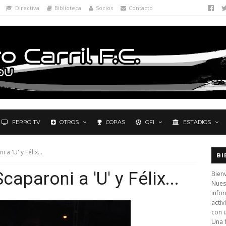
Directiva
Biblioteca
Socios
Contacto
FERRO TV
OTROS
COPAS
OFI
ESTADIOS
 a 'U' y Félix...
BI
caparoni a 'U' y Félix...
Bienv
Nues
info
activ
con 
Una 