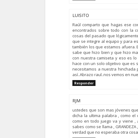
LUISITO
Raúl comparto que hagas ese com
encontrados sobre todo con la c
cosas del pasado que lógicamente
que se integre al equipo y para e
también los que estamos afuera. E
sabe que hizo bien y que hizo mal
con nuestra camiseta y eso es lo
hace con un solo objetivo que es
necesitamos a nuestra hinchada p
así..Abrazo raul..nos vemos en nu
Responder
RJM
ustedes que son mas jóvenes que 
dicha la ultima palabra , como el
como en todo juego va y viene , 
sabes como se llama , GRANDEZA ,
verdad que no esperaba otra cosa