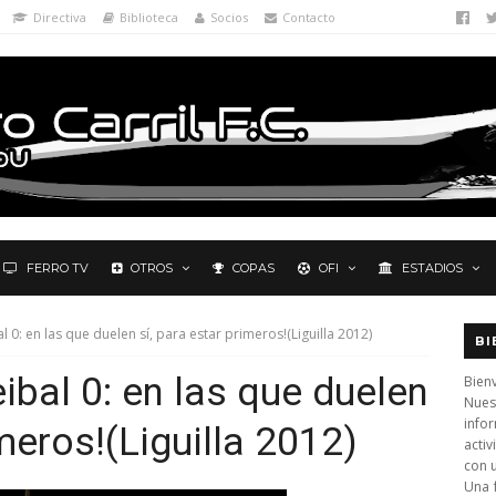
Directiva
Biblioteca
Socios
Contacto
FERRO TV
OTROS
COPAS
OFI
ESTADIOS
al 0: en las que duelen sí, para estar primeros!(Liguilla 2012)
BI
eibal 0: en las que duelen
Bienv
Nues
info
imeros!(Liguilla 2012)
activ
con 
Una 