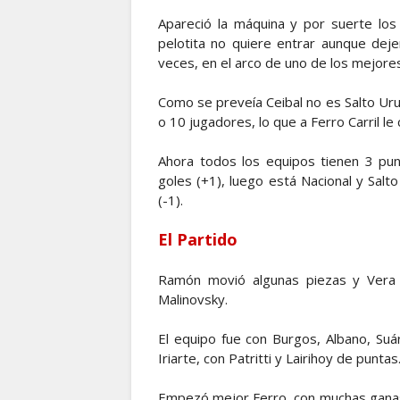
Apareció la máquina y por suerte los
pelotita no quiere entrar aunque dej
veces, en el arco de uno de los mejores
Como se preveía Ceibal no es Salto Uru
o 10 jugadores, lo que a Ferro Carril l
Ahora todos los equipos tienen 3 pun
goles (+1), luego está Nacional y Salto
(-1).
El Partido
Ramón movió algunas piezas y Vera
Malinovsky.
El equipo fue con Burgos, Albano, Suár
Iriarte, con Patritti y Lairihoy de puntas
Empezó mejor Ferro, con muchas ganas,