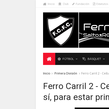
Inicio
Club
Fundación
Estatutos
FÚTBOL
BÁSQUET
Inicio
Primera División
Ferro Carril 2 - Ceib
Ferro Carril 2 - C
sí, para estar pr