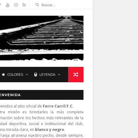
COLORES
LEYENDA
ENVENIDA
enidos al sitio oficial de
Ferro Carril F.C.
tra misión es brindarles la más completa
rmación sobre los hechos más relevantes de la
idad deportiva, social e institucional del club,
una mirada clara, en
blanco y negro
.
franja atraviesa nuestro pecho, desde siempre,