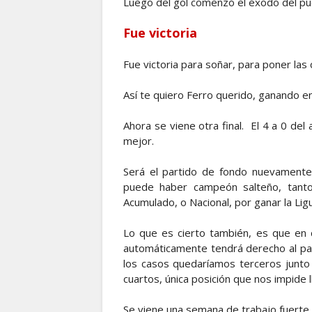
Luego del gol comenzó el éxodo del pu
Fue victoria
Fue victoria para soñar, para poner las 
Así te quiero Ferro querido, ganando e
Ahora se viene otra final. El 4 a 0 del
mejor.
Será el partido de fondo nuevament
puede haber campeón salteño, tanto 
Acumulado, o Nacional, por ganar la Ligui
Lo que es cierto también, es que en c
automáticamente tendrá derecho al part
los casos quedaríamos terceros junto
cuartos, única posición que nos impide l
Se viene una semana de trabajo fuerte, e