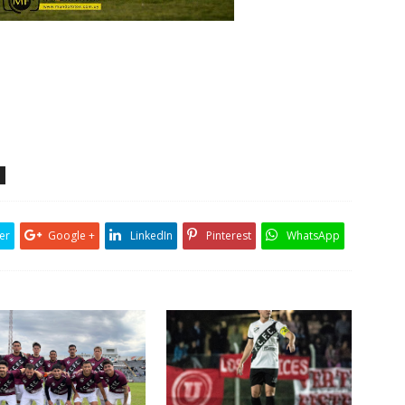
er
Google +
LinkedIn
Pinterest
WhatsApp