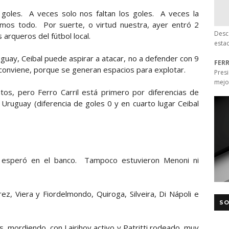
 goles. A veces solo nos faltan los goles. A veces la
emos todo. Por suerte, o virtud nuestra, ayer entró 2
Desc
 arqueros del fútbol local.
esta
guay, Ceibal puede aspirar a atacar, no a defender con 9
FER
e conviene, porque se generan espacios para explotar.
Pres
mejo
tos, pero Ferro Carril está primero por diferencias de
 Uruguay (diferencia de goles 0 y en cuarto lugar Ceibal
 esperó en el banco. Tampoco estuvieron Menoni ni
ez, Viera y Fiordelmondo, Quiroga, Silveira, Di Nápoli e
SO
.
 mordiendo, con Lairihoy activo y Patritti rodeado, muy