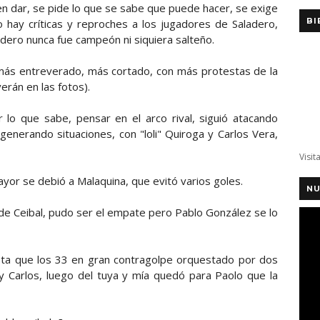
n dar, se pide lo que se sabe que puede hacer, se exige
BI
 hay críticas y reproches a los jugadores de Saladero,
ladero nunca fue campeón ni siquiera salteño.
 más entreverado, más cortado, con más protestas de la
verán en las fotos).
 lo que sabe, pensar en el arco rival, siguió atacando
enerando situaciones, con "loli" Quiroga y Carlos Vera,
Visit
mayor se debió a Malaquina, que evitó varios goles.
NU
l de Ceibal, pudo ser el empate pero Pablo González se lo
asta que los 33 en gran contragolpe orquestado por dos
y Carlos, luego del tuya y mía quedó para Paolo que la