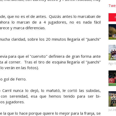
Twee
de, que no es el de antes. Quizás antes lo marcaban de
 ahora lo marcan de a 4 jugadores, no es nada fácil
rece y marca diferencias.
ucha claridad, sobre los 20 minutos llegaría el "Juanchi"
evia para que el "cuervito" definiera de gran forma ante
 al corner. Tras el tiro de esquina llegaría el "juanchi"
Ago 0
 lo verán en las fotos).
o gol de Ferro.
 Carril nunca lo dejó, lo mañató, le cortó las subidas,
a, con serenidad, esa que hemos tenido para ser bi-
os jugadores.
Jul 24
de la que lo hace porque quiere lo mejor para la franja, se