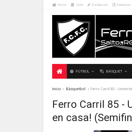
Inicio
Club
Fundación
Estatutos
FÚTBOL
BÁSQUET
Inicio
Básquetbol
Ferro Carril 85 - Univers
Ferro Carril 85 - 
en casa! (Semifi