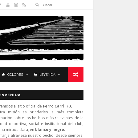
COLORES
LEYENDA
ENVENIDA
enidos al sitio oficial de
Ferro Carril F.C.
tra misión es brindarles la más completa
rmación sobre los hechos más relevantes de la
idad deportiva, social e institucional del club,
una mirada clara, en
blanco y negro
.
franja atraviesa nuestro pecho, desde siempre,