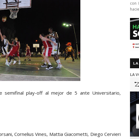
con 
haci
LA
LA V
e semifinal play-off al mejor de 5 ante Universitario,
orsani, Cornelius Vines, Mattia Giacometti, Diego Cervieri