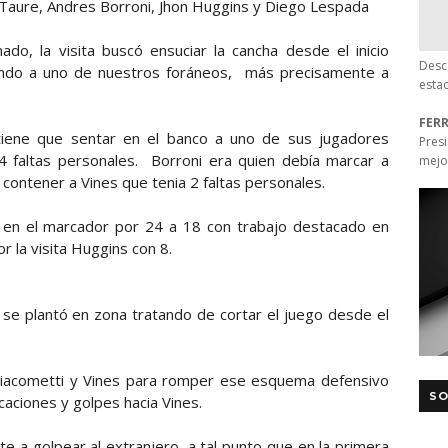
er Taure, Andres Borroni, Jhon Huggins y Diego Lespada
ado, la visita buscó ensuciar la cancha desde el inicio
Desc
ando a uno de nuestros foráneos, más precisamente a
esta
FER
a tiene que sentar en el banco a uno de sus jugadores
Pres
4 faltas personales. Borroni era quien debía marcar a
mejo
 contener a Vines que tenia 2 faltas personales.
ba en el marcador por 24 a 18 con trabajo destacado en
 la visita Huggins con 8.
ta se plantó en zona tratando de cortar el juego desde el
Giacometti y Vines para romper ese esquema defensivo
SO
caciones y golpes hacia Vines.
e a golpear al extranjero, a tal punto que en la primera