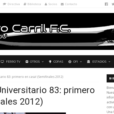
Directiva
Biblioteca
Socios
Contacto
FERRO TV
OTROS
COPAS
OFI
ESTADIOS
itario 83: primero en casa! (Semifinales 2012)
BI
Universitario 83: primero
Bienv
Nues
info
nales 2012)
activ
con 
Una 