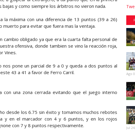
es bajas y como siempre los árbitros no vieron nada.
Twee
aca la máxima con una diferencia de 13 puntos (39 a 26)
o muerto para evitar que fuera mas la ventaja.
un cambio obligado ya que era la cuarta falta personal de
estra ofensiva, donde tambien se vino la reacción roja,
r Vines.
io nos pone un parcial de 9 a 0 y queda a dos puntos al
este 43 a 41 a favor de Ferro Carril.
Ago 0
a con una zona cerrada evitando que el juego interno
ho desde los 6.75 sin éxito y tomamos muchos rebotes
ra y en el marcador con 4 y 6 puntos, y en los rojos
gnone con 7 y 8 puntos respectivamente.
Jul 24