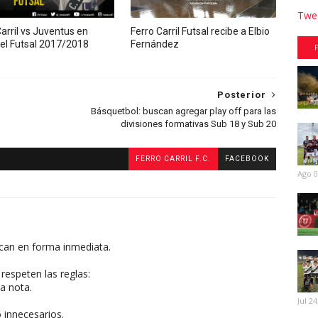
Twee
arril vs Juventus en
Ferro Carril Futsal recibe a Elbio
 del Futsal 2017/2018
Fernández
Posterior
Básquetbol: buscan agregar play off para las
divisiones formativas Sub 18 y Sub 20
FERRO CARRIL F.C.
FACEBOOK
Ago 0
can en forma inmediata.
respeten las reglas:
a nota.
Jul 24
o innecesarios.