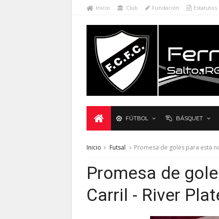
Inicio
Club
Fundación
Estatutos
FÚTBOL
BÁSQUET
Inicio
Futsal
Promesa de goles para esta noch
Promesa de goles
Carril - River Pla