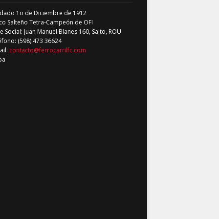
dado 1o de Diciembre de 1912
co Salteño Tetra-Campeón de OFI
 Social: Juan Manuel Blanes 160, Salto, ROU
éfono: (598) 473 36624
ail:
contacto@ferrocarrilfc.com
pa