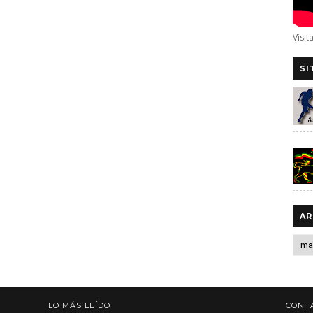
Visit
SI
AR
LO MÁS LEÍDO
CONT