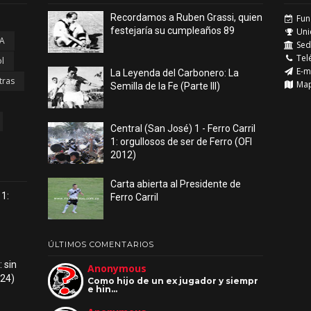
Recordamos a Ruben Grassi, quien
Fun
festejaría su cumpleaños 89
Uni
 A
Sede
Tel
l
E-m
La Leyenda del Carbonero: La
tras
Ma
Semilla de la Fe (Parte III)
Central (San José) 1 - Ferro Carril
1: orgullosos de ser de Ferro (OFI
2012)
Carta abierta al Presidente de
 1:
Ferro Carril
ÚLTIMOS COMENTARIOS
: sin
Anonymous
024)
Como hijo de un ex jugador y siempr
e hin…