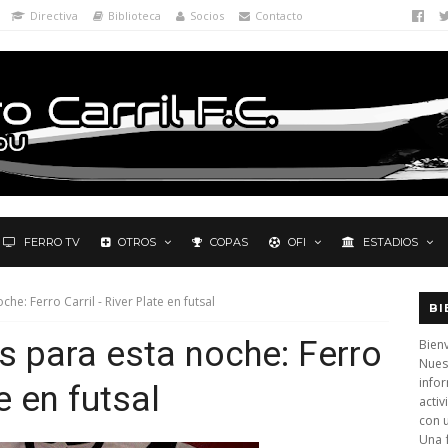
Directiva
Biblioteca
Socios
Contacto
FERRO TV
OTROS
COPAS
OFI
ESTADIOS
e: Ferro Carril - River Plate en futsal
BI
 para esta noche: Ferro
Bienv
Nues
info
te en futsal
activ
con 
Una 