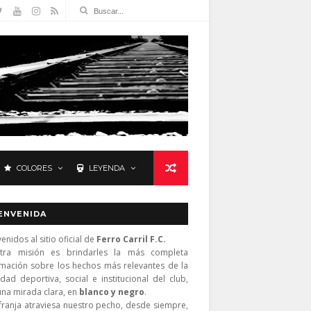
COLORES
LEYENDA
ENVENIDA
enidos al sitio oficial de
Ferro Carril F.C.
tra misión es brindarles la más completa
rmación sobre los hechos más relevantes de la
idad deportiva, social e institucional del club,
una mirada clara, en
blanco y negro
.
franja atraviesa nuestro pecho, desde siempre,