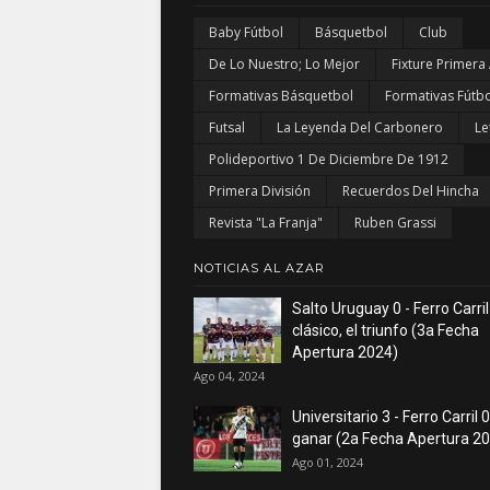
Baby Fútbol
Básquetbol
Club
De Lo Nuestro; Lo Mejor
Fixture Primera
Formativas Básquetbol
Formativas Fútbo
Futsal
La Leyenda Del Carbonero
Le
Polideportivo 1 De Diciembre De 1912
Primera División
Recuerdos Del Hincha
Revista "La Franja"
Ruben Grassi
NOTICIAS AL AZAR
Salto Uruguay 0 - Ferro Carril
clásico, el triunfo (3a Fecha
Apertura 2024)
Ago 04, 2024
Universitario 3 - Ferro Carril 0
ganar (2a Fecha Apertura 2
Ago 01, 2024