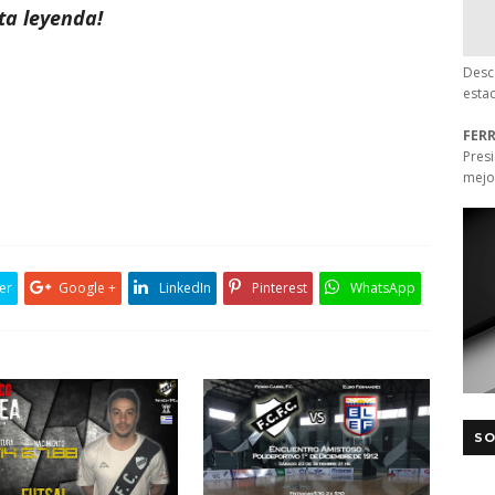
ta leyenda!
Desc
esta
FER
Pres
mejo
er
Google +
LinkedIn
Pinterest
WhatsApp
SO