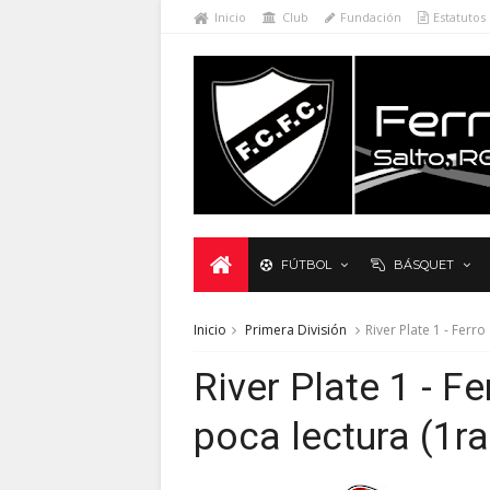
Inicio
Club
Fundación
Estatutos
FÚTBOL
BÁSQUET
Inicio
Primera División
River Plate 1 - Ferr
River Plate 1 - F
poca lectura (1r