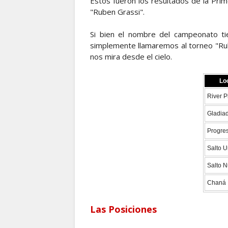
Estos fueron los resultados de la Pr
"Ruben Grassi".
Si bien el nombre del campeonato ti
simplemente llamaremos al torneo "Ru
nos mira desde el cielo.
Lo
River P
Gladia
Progre
Salto 
Salto 
Chaná
Las Posiciones