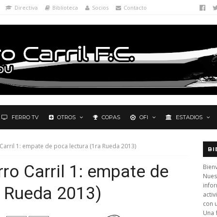
Directiva
Biblioteca
Socios
Contacto
FERRO TV
OTROS
COPAS
OFI
ESTADIOS
o Carril 1: empate de poca lectura (1ra Rueda 2013)
BI
erro Carril 1: empate de
Bienv
Nues
info
a Rueda 2013)
activ
con 
Una 