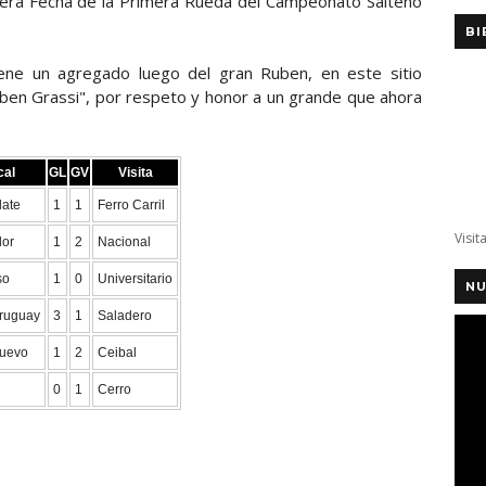
imera Fecha de la Primera Rueda del Campeonato Salteño
BI
ene un agregado luego del gran Ruben, en este sitio
ben Grassi", por respeto y honor a un grande que ahora
cal
GL
GV
Visita
late
1
1
Ferro Carril
Visit
dor
1
2
Nacional
so
1
0
Universitario
NU
Uruguay
3
1
Saladero
Nuevo
1
2
Ceibal
0
1
Cerro