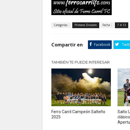
Categorías :
Primera División
Fecha :
7.4.13
Compartir en
Facebook
Twitt
TAMBIÉN TE PUEDE INTERESAR
Ferro Carril Campeón Salteño
Salto U
2025
clásico
Apertu