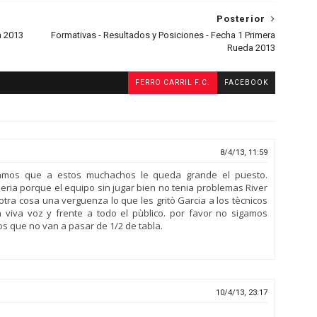
Posterior
a 2013
Formativas - Resultados y Posiciones - Fecha 1 Primera
Rueda 2013
FERRO CARRIL F.C.
FACEBOOK
8/4/13, 11:59
amos que a estos muchachos le queda grande el puesto.
eria porque el equipo sin jugar bien no tenia problemas River
tra cosa una verguenza lo que les gritò Garcia a los tècnicos
viva voz y frente a todo el pùblico. por favor no sigamos
s que no van a pasar de 1/2 de tabla.
10/4/13, 23:17