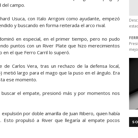
d del campo.
hard Usuca, con Italo Arrigoni como ayudante, empezó
Desc
endido y buscando en forma reiterada el arco rival.
esta
FER
 dominó en especial, en el primer tiempo, pero no pudo
Pres
iendo puntos con un River Plate que hizo merecimientos
mejo
 en el que Ferro Carril lo superó.
e de Carlos Vera, tras un rechazo de la defensa local,
) metió largo para el mago que la puso en el ángulo. Era
asta ese momento.
 a buscar el empate, presionó más y por momentos nos
a expulsión por doble amarilla de Juan Ribero, quien había
a. Esto propulsó a River que llegaría al empate pocos
SO