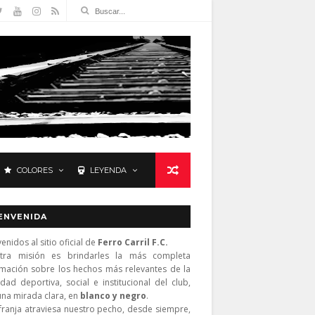
COLORES
LEYENDA
ENVENIDA
enidos al sitio oficial de
Ferro Carril F.C.
tra misión es brindarles la más completa
rmación sobre los hechos más relevantes de la
idad deportiva, social e institucional del club,
una mirada clara, en
blanco y negro
.
franja atraviesa nuestro pecho, desde siempre,