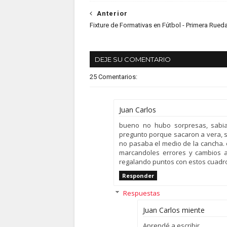
Anterior
Fixture de Formativas en Fútbol - Primera Rued
DEJE SU COMENTARIO
25 Comentarios:
Juan Carlos
bueno no hubo sorpresas, sabi
pregunto porque sacaron a vera, s
no pasaba el medio de la cancha. o
marcandoles errores y cambios a 
regalando puntos con estos cuadro
Responder
Respuestas
Juan Carlos miente
Aprendé a escribir...