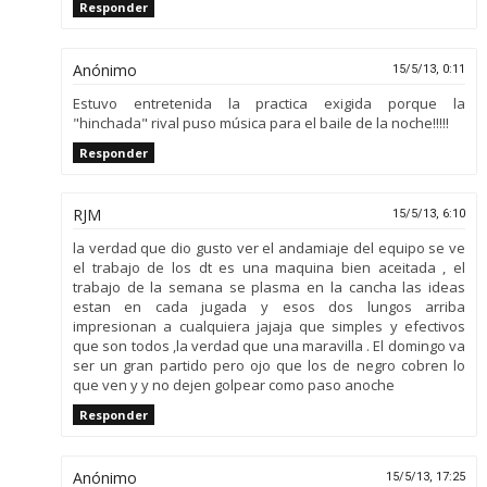
Responder
Anónimo
15/5/13, 0:11
Estuvo entretenida la practica exigida porque la
"hinchada" rival puso música para el baile de la noche!!!!!
Responder
RJM
15/5/13, 6:10
la verdad que dio gusto ver el andamiaje del equipo se ve
el trabajo de los dt es una maquina bien aceitada , el
trabajo de la semana se plasma en la cancha las ideas
estan en cada jugada y esos dos lungos arriba
impresionan a cualquiera jajaja que simples y efectivos
que son todos ,la verdad que una maravilla . El domingo va
ser un gran partido pero ojo que los de negro cobren lo
que ven y y no dejen golpear como paso anoche
Responder
Anónimo
15/5/13, 17:25