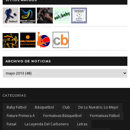
SITIOS AMIGOS
ARCHIVO DE NOTICIAS
CATEGORÍAS
Baby Fútbol
Básquetbol
Club
De Lo Nuestro; Lo Mejor
Fixture Primera A
Formativas Básquetbol
Formativas Fútbol
Futsal
La Leyenda Del Carbonero
Letras