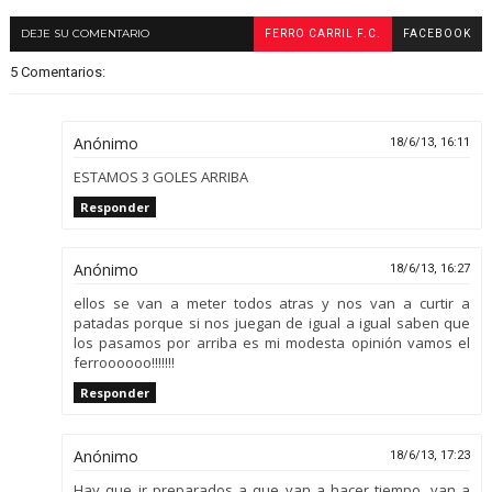
DEJE SU COMENTARIO
FERRO CARRIL F.C.
FACEBOOK
5 Comentarios:
Anónimo
18/6/13, 16:11
ESTAMOS 3 GOLES ARRIBA
Responder
Anónimo
18/6/13, 16:27
ellos se van a meter todos atras y nos van a curtir a
patadas porque si nos juegan de igual a igual saben que
los pasamos por arriba es mi modesta opinión vamos el
ferroooooo!!!!!!!
Responder
Anónimo
18/6/13, 17:23
Hay que ir preparados a que van a hacer tiempo, van a