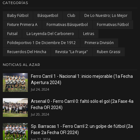
CATEGORÍAS
Baby Fútbol
Básquetbol
Club
De Lo Nuestro; Lo Mejor
Fixture Primera A
Formativas Básquetbol
Formativas Fútbol
Futsal
La Leyenda Del Carbonero
Letras
Polideportivo 1 De Diciembre De 1912
Primera División
Recuerdos Del Hincha
Revista "La Franja"
Ruben Grassi
NOTICIAS AL AZAR
Ferro Carril 1 - Nacional 1: inicio mejorable (1a Fecha
Apertura 2024)
Jul 24, 2024
Arsenal 0 - Ferro Carril 0: faltó sólo el gol (2a Fase 4a
Fecha OFI 2024)
Jul 20, 2024
Sp. Barracas 1 - Ferro Carril 2: un golpe de fútbol (2a
Fase 2a Fecha OFI 2024)
Jun 22, 2024