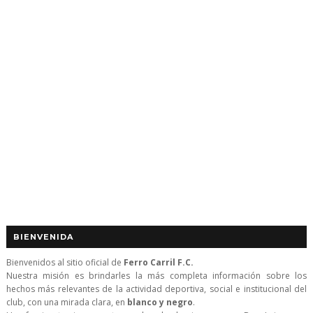
BIENVENIDA
Bienvenidos al sitio oficial de
Ferro Carril F.C.
Nuestra misión es brindarles la más completa información sobre los
hechos más relevantes de la actividad deportiva, social e institucional del
club, con una mirada clara, en
blanco y negro
.