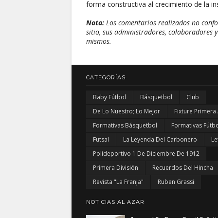
forma constructiva al crecimiento de la ins
Nota:
Los comentarios realizados no confor
sitio, sus administradores, colaboradores y
mismos.
CATEGORÍAS
Baby Fútbol
Básquetbol
Club
De Lo Nuestro; Lo Mejor
Fixture Primera
Formativas Básquetbol
Formativas Fútbo
Futsal
La Leyenda Del Carbonero
Le
Polideportivo 1 De Diciembre De 1912
Primera División
Recuerdos Del Hincha
Revista "La Franja"
Ruben Grassi
NOTICIAS AL AZAR