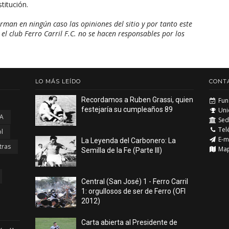
titución.
man en ningún caso las opiniones del sitio y por tanto este
 el club Ferro Carril F.C. no se hacen responsables por los
LO MÁS LEÍDO
CONT
Recordamos a Ruben Grassi, quien
Fun
festejaría su cumpleaños 89
Uni
 A
Sede
Tel
l
E-m
La Leyenda del Carbonero: La
tras
Ma
Semilla de la Fe (Parte III)
Central (San José) 1 - Ferro Carril
1: orgullosos de ser de Ferro (OFI
2012)
Carta abierta al Presidente de