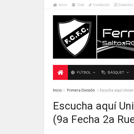
Inicio
Club
Fundación
Estatutos
FÚTBOL
BÁSQUET
Inicio
Primera División
Escucha aquí Univers
Escucha aquí Univ
(9a Fecha 2a Ru