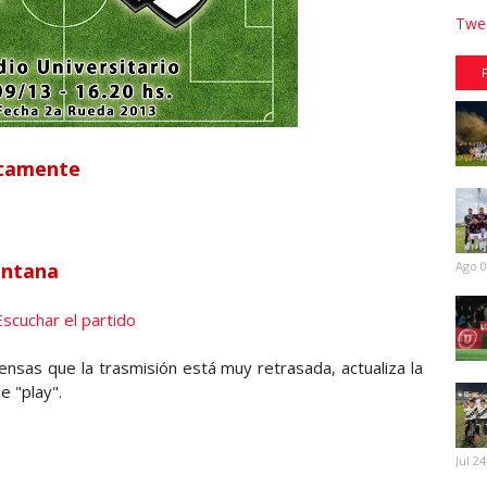
Twee
ctamente
ventana
Ago 0
Escuchar el partido
iensas que la trasmisión está muy retrasada, actualiza la
e "play".
Jul 24