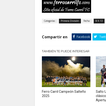
Categorías :
Primera División
Fecha :
8.9.13
Compartir en
Facebook
Twitt
TAMBIÉN TE PUEDE INTERESAR
Ferro Carril Campeón Salteño
Salto U
2025
clásico
Apertu