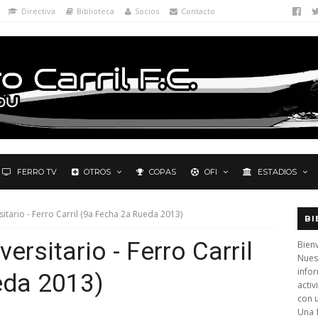
Directiva
Biblioteca
Socios
Contacto
FERRO TV
OTROS
COPAS
OFI
ESTADIOS
itario - Ferro Carril (9a Fecha 2a Rueda 2013)
BI
ersitario - Ferro Carril
Bienv
Nues
info
eda 2013)
activ
con 
Una 