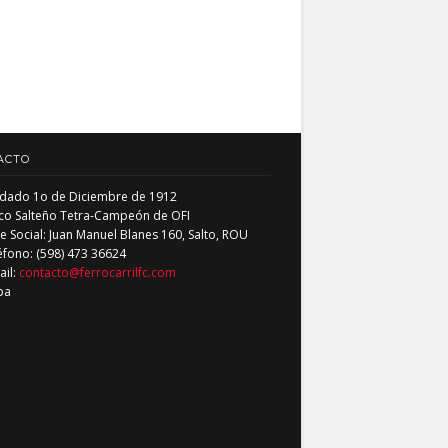
ACTO
dado 1o de Diciembre de 1912
co Salteño Tetra-Campeón de OFI
 Social: Juan Manuel Blanes 160, Salto, ROU
éfono: (598) 473 36624
ail:
contacto@ferrocarrilfc.com
pa