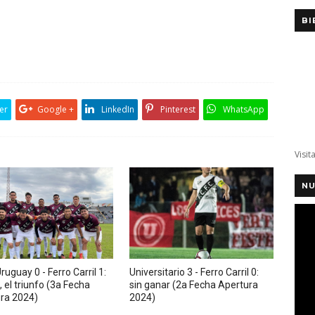
BI
er
Google +
LinkedIn
Pinterest
WhatsApp
Visit
NU
ruguay 0 - Ferro Carril 1:
Universitario 3 - Ferro Carril 0:
, el triunfo (3a Fecha
sin ganar (2a Fecha Apertura
ra 2024)
2024)