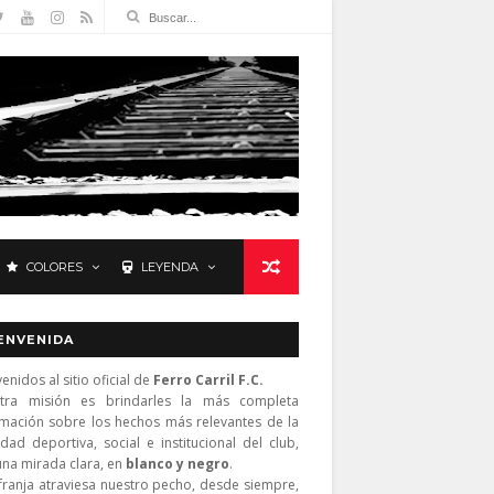
COLORES
LEYENDA
ENVENIDA
enidos al sitio oficial de
Ferro Carril F.C.
tra misión es brindarles la más completa
rmación sobre los hechos más relevantes de la
idad deportiva, social e institucional del club,
una mirada clara, en
blanco y negro
.
franja atraviesa nuestro pecho, desde siempre,